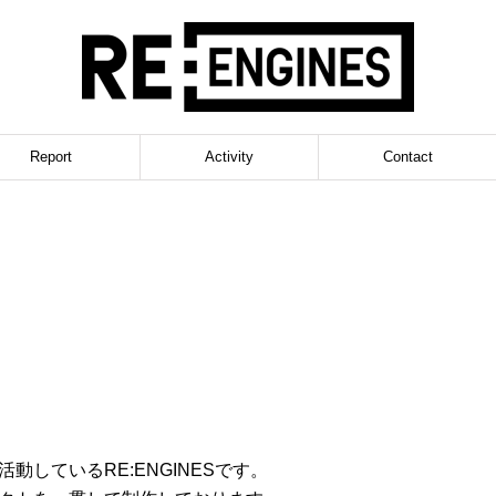
Report
Activity
Contact
しているRE:ENGINESです。