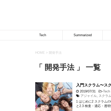
Tech
Summarized
HOME
>
開発手法
「 開発手法 」 一覧
入門スクラム〜ス
2019/07/31
-
Tech
アジャイル
,
スクラ
1 はじめに2 スクラム
と2.3 検査・適応・透明