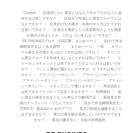
Contact
Q.復習したい英文とはなんですか？どのように追
加すれば良いですか？
Q.自分で作成した英文グループとは
なんですか？
Q.英文の引き継ぎ・共有のやり方はどうすれ
ば良いですか？
Q.英文を選択したら音楽再生のような画面
が表示されましたが、どのように使えばいいですか？
RE:ENGINESブログ「iOS記事」まとめページ
[自分で作る
瞬間英作文]よくある質問
「まとめページ」 一覧
オリジ
ナル英文を作成するにはどうすれば良いですか？
オリジナ
ル英文グループを作成するにはどうすれば良いですか？
ス
ピーキングチェックとは何ですか？どのように行えば良いです
か？
プッシュ通知が届かないのですが、どうすれば良いで
すか？
プライバシーポリシー
プライバシーポリシー
プライバシーポリシー
プライバシーポリシー
プライバ
シーポリシー
メモってどこで書けますか？
再生設定と
は何ですか？どうやって設定できますか？
利用規約
急
に英文が再生されなくなった時などの解消方法
新規英文作
成のテンプレートってなんですか？
自分で作る瞬間英作文 –
TOEIC®・英会話のためのアプリ
英文の内容を編集すること
はできますか？
英文の再生順を変更したいのですができま
すか？
英文の書き出し・共有の利用規約