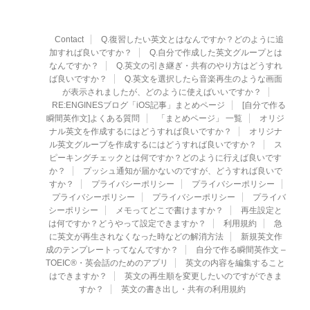
Contact
Q.復習したい英文とはなんですか？どのように追
加すれば良いですか？
Q.自分で作成した英文グループとは
なんですか？
Q.英文の引き継ぎ・共有のやり方はどうすれ
ば良いですか？
Q.英文を選択したら音楽再生のような画面
が表示されましたが、どのように使えばいいですか？
RE:ENGINESブログ「iOS記事」まとめページ
[自分で作る
瞬間英作文]よくある質問
「まとめページ」 一覧
オリジ
ナル英文を作成するにはどうすれば良いですか？
オリジナ
ル英文グループを作成するにはどうすれば良いですか？
ス
ピーキングチェックとは何ですか？どのように行えば良いです
か？
プッシュ通知が届かないのですが、どうすれば良いで
すか？
プライバシーポリシー
プライバシーポリシー
プライバシーポリシー
プライバシーポリシー
プライバ
シーポリシー
メモってどこで書けますか？
再生設定と
は何ですか？どうやって設定できますか？
利用規約
急
に英文が再生されなくなった時などの解消方法
新規英文作
成のテンプレートってなんですか？
自分で作る瞬間英作文 –
TOEIC®・英会話のためのアプリ
英文の内容を編集すること
はできますか？
英文の再生順を変更したいのですができま
すか？
英文の書き出し・共有の利用規約