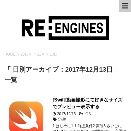
HOME
>
2017年
>
12月
>
13日
「 日別アーカイブ：2017年12月13日 」
一覧
[Swift]動画撮影にて好きなサイズ
でプレビュー表示する
2017/12/13
-
iOS
Swift
1 はじめに1.1 前提条件2 実装3 さいごに