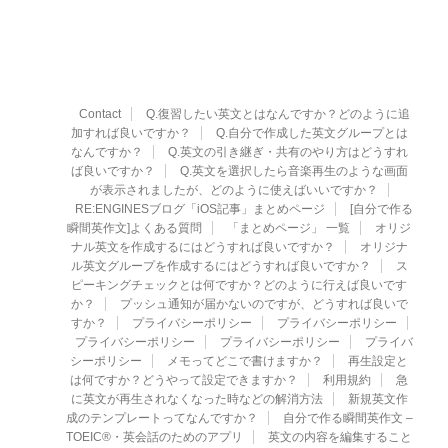
Contact
Q.復習したい英文とはなんですか？どのように追
加すれば良いですか？
Q.自分で作成した英文グループとは
なんですか？
Q.英文の引き継ぎ・共有のやり方はどうすれ
ば良いですか？
Q.英文を選択したら音楽再生のような画面
が表示されましたが、どのように使えばいいですか？
RE:ENGINESブログ「iOS記事」まとめページ
[自分で作る
瞬間英作文]よくある質問
「まとめページ」 一覧
オリジ
ナル英文を作成するにはどうすれば良いですか？
オリジナ
ル英文グループを作成するにはどうすれば良いですか？
ス
ピーキングチェックとは何ですか？どのように行えば良いです
か？
プッシュ通知が届かないのですが、どうすれば良いで
すか？
プライバシーポリシー
プライバシーポリシー
プライバシーポリシー
プライバシーポリシー
プライバ
シーポリシー
メモってどこで書けますか？
再生設定と
は何ですか？どうやって設定できますか？
利用規約
急
に英文が再生されなくなった時などの解消方法
新規英文作
成のテンプレートってなんですか？
自分で作る瞬間英作文 –
TOEIC®・英会話のためのアプリ
英文の内容を編集すること