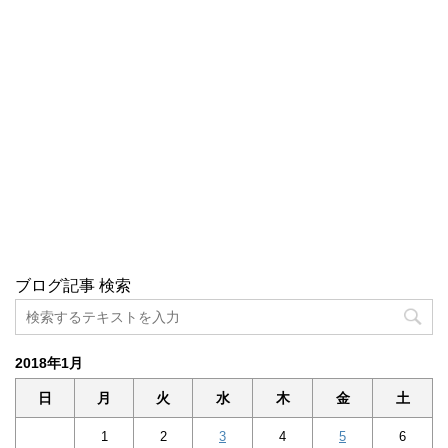
ブログ記事 検索
2018年1月
日
月
火
水
木
金
土
1
2
3
4
5
6