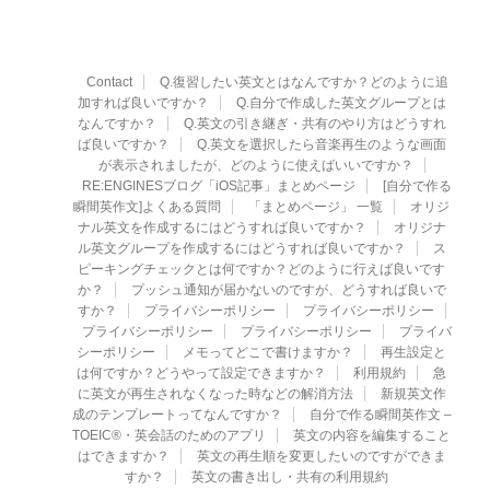
Contact
Q.復習したい英文とはなんですか？どのように追
加すれば良いですか？
Q.自分で作成した英文グループとは
なんですか？
Q.英文の引き継ぎ・共有のやり方はどうすれ
ば良いですか？
Q.英文を選択したら音楽再生のような画面
が表示されましたが、どのように使えばいいですか？
RE:ENGINESブログ「iOS記事」まとめページ
[自分で作る
瞬間英作文]よくある質問
「まとめページ」 一覧
オリジ
ナル英文を作成するにはどうすれば良いですか？
オリジナ
ル英文グループを作成するにはどうすれば良いですか？
ス
ピーキングチェックとは何ですか？どのように行えば良いです
か？
プッシュ通知が届かないのですが、どうすれば良いで
すか？
プライバシーポリシー
プライバシーポリシー
プライバシーポリシー
プライバシーポリシー
プライバ
シーポリシー
メモってどこで書けますか？
再生設定と
は何ですか？どうやって設定できますか？
利用規約
急
に英文が再生されなくなった時などの解消方法
新規英文作
成のテンプレートってなんですか？
自分で作る瞬間英作文 –
TOEIC®・英会話のためのアプリ
英文の内容を編集すること
はできますか？
英文の再生順を変更したいのですができま
すか？
英文の書き出し・共有の利用規約