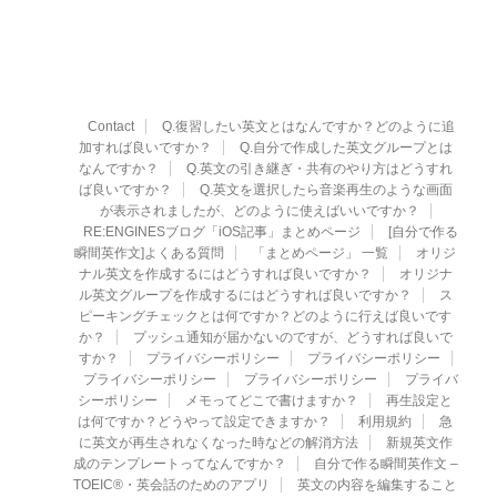
Contact
Q.復習したい英文とはなんですか？どのように追
加すれば良いですか？
Q.自分で作成した英文グループとは
なんですか？
Q.英文の引き継ぎ・共有のやり方はどうすれ
ば良いですか？
Q.英文を選択したら音楽再生のような画面
が表示されましたが、どのように使えばいいですか？
RE:ENGINESブログ「iOS記事」まとめページ
[自分で作る
瞬間英作文]よくある質問
「まとめページ」 一覧
オリジ
ナル英文を作成するにはどうすれば良いですか？
オリジナ
ル英文グループを作成するにはどうすれば良いですか？
ス
ピーキングチェックとは何ですか？どのように行えば良いです
か？
プッシュ通知が届かないのですが、どうすれば良いで
すか？
プライバシーポリシー
プライバシーポリシー
プライバシーポリシー
プライバシーポリシー
プライバ
シーポリシー
メモってどこで書けますか？
再生設定と
は何ですか？どうやって設定できますか？
利用規約
急
に英文が再生されなくなった時などの解消方法
新規英文作
成のテンプレートってなんですか？
自分で作る瞬間英作文 –
TOEIC®・英会話のためのアプリ
英文の内容を編集すること