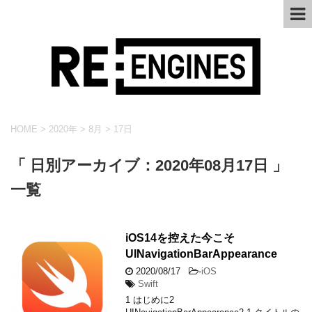
HOME
>
2020年
>
8月
>
17日
「 日別アーカイブ：2020年08月17日 」
一覧
iOS14を控えた今こそ
UINavigationBarAppearance
2020/08/17
-
iOS
Swift
1 はじめに2