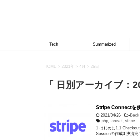
Tech
Summarized
HOME
>
2021年
>
4月
>
26日
「 日別アーカイブ：20
Stripe Conne
2021/04/26
-
Back
php
,
laravel
,
stripe
1 はじめに1.1 Check
Sessionの作成3 決済完