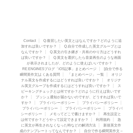
Contact
Q.復習したい英文とはなんですか？どのように追
加すれば良いですか？
Q.自分で作成した英文グループとは
なんですか？
Q.英文の引き継ぎ・共有のやり方はどうすれ
ば良いですか？
Q.英文を選択したら音楽再生のような画面
が表示されましたが、どのように使えばいいですか？
RE:ENGINESブログ「iOS記事」まとめページ
[自分で作る
瞬間英作文]よくある質問
「まとめページ」 一覧
オリジ
ナル英文を作成するにはどうすれば良いですか？
オリジナ
ル英文グループを作成するにはどうすれば良いですか？
ス
ピーキングチェックとは何ですか？どのように行えば良いです
か？
プッシュ通知が届かないのですが、どうすれば良いで
すか？
プライバシーポリシー
プライバシーポリシー
プライバシーポリシー
プライバシーポリシー
プライバ
シーポリシー
メモってどこで書けますか？
再生設定と
は何ですか？どうやって設定できますか？
利用規約
急
に英文が再生されなくなった時などの解消方法
新規英文作
成のテンプレートってなんですか？
自分で作る瞬間英作文 –