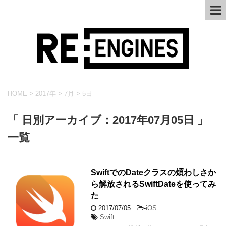
HOME
>
2017年
>
7月
>
5日
「 日別アーカイブ：2017年07月05日 」
一覧
SwiftでのDateクラスの煩わしさか
ら解放されるSwiftDateを使ってみ
た
2017/07/05
-
iOS
Swift