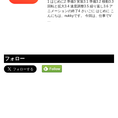
1 はじめに2 準備3 実装3.1 準備3.2 移動3.3
回転と拡大3.4 速度調整3.5 繰り返し3.6 ア
ニメーションの終了4 さいごに はじめに こ
んにちは、nukkyです。 今回は、仕事でV
...
フォロー