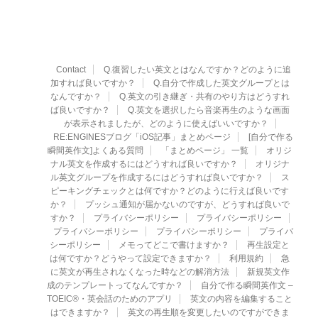
Contact
Q.復習したい英文とはなんですか？どのように追
加すれば良いですか？
Q.自分で作成した英文グループとは
なんですか？
Q.英文の引き継ぎ・共有のやり方はどうすれ
ば良いですか？
Q.英文を選択したら音楽再生のような画面
が表示されましたが、どのように使えばいいですか？
RE:ENGINESブログ「iOS記事」まとめページ
[自分で作る
瞬間英作文]よくある質問
「まとめページ」 一覧
オリジ
ナル英文を作成するにはどうすれば良いですか？
オリジナ
ル英文グループを作成するにはどうすれば良いですか？
ス
ピーキングチェックとは何ですか？どのように行えば良いです
か？
プッシュ通知が届かないのですが、どうすれば良いで
すか？
プライバシーポリシー
プライバシーポリシー
プライバシーポリシー
プライバシーポリシー
プライバ
シーポリシー
メモってどこで書けますか？
再生設定と
は何ですか？どうやって設定できますか？
利用規約
急
に英文が再生されなくなった時などの解消方法
新規英文作
成のテンプレートってなんですか？
自分で作る瞬間英作文 –
TOEIC®・英会話のためのアプリ
英文の内容を編集すること
はできますか？
英文の再生順を変更したいのですができま