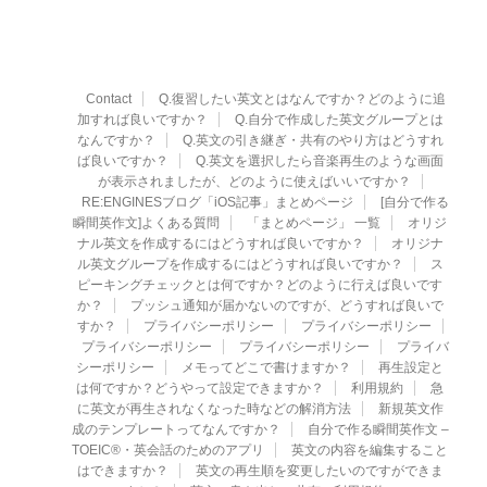
Contact
Q.復習したい英文とはなんですか？どのように追
加すれば良いですか？
Q.自分で作成した英文グループとは
なんですか？
Q.英文の引き継ぎ・共有のやり方はどうすれ
ば良いですか？
Q.英文を選択したら音楽再生のような画面
が表示されましたが、どのように使えばいいですか？
RE:ENGINESブログ「iOS記事」まとめページ
[自分で作る
瞬間英作文]よくある質問
「まとめページ」 一覧
オリジ
ナル英文を作成するにはどうすれば良いですか？
オリジナ
ル英文グループを作成するにはどうすれば良いですか？
ス
ピーキングチェックとは何ですか？どのように行えば良いです
か？
プッシュ通知が届かないのですが、どうすれば良いで
すか？
プライバシーポリシー
プライバシーポリシー
プライバシーポリシー
プライバシーポリシー
プライバ
シーポリシー
メモってどこで書けますか？
再生設定と
は何ですか？どうやって設定できますか？
利用規約
急
に英文が再生されなくなった時などの解消方法
新規英文作
成のテンプレートってなんですか？
自分で作る瞬間英作文 –
TOEIC®・英会話のためのアプリ
英文の内容を編集すること
はできますか？
英文の再生順を変更したいのですができま