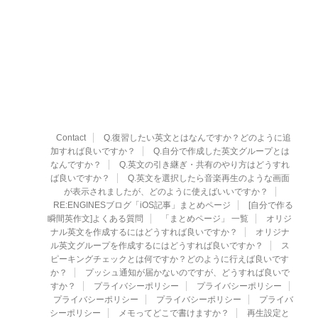
Contact
Q.復習したい英文とはなんですか？どのように追
加すれば良いですか？
Q.自分で作成した英文グループとは
なんですか？
Q.英文の引き継ぎ・共有のやり方はどうすれ
ば良いですか？
Q.英文を選択したら音楽再生のような画面
が表示されましたが、どのように使えばいいですか？
RE:ENGINESブログ「iOS記事」まとめページ
[自分で作る
瞬間英作文]よくある質問
「まとめページ」 一覧
オリジ
ナル英文を作成するにはどうすれば良いですか？
オリジナ
ル英文グループを作成するにはどうすれば良いですか？
ス
ピーキングチェックとは何ですか？どのように行えば良いです
か？
プッシュ通知が届かないのですが、どうすれば良いで
すか？
プライバシーポリシー
プライバシーポリシー
プライバシーポリシー
プライバシーポリシー
プライバ
シーポリシー
メモってどこで書けますか？
再生設定と