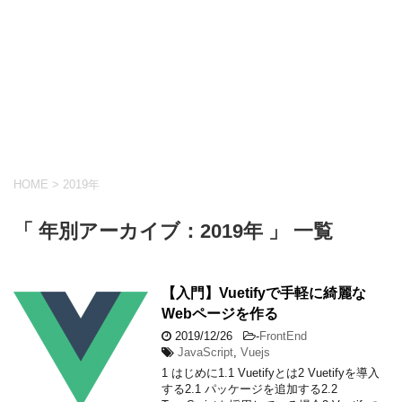
HOME
>
2019年
「 年別アーカイブ：2019年 」 一覧
【入門】Vuetifyで手軽に綺麗な
Webページを作る
2019/12/26
-
FrontEnd
JavaScript
,
Vuejs
1 はじめに1.1 Vuetifyとは2 Vuetifyを導入
する2.1 パッケージを追加する2.2