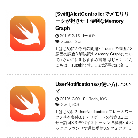
[Swift]AlertControllerでメモリリ
ークが起きた！便利なMemory
Graph
2019/12/16
-
iOS
Xcode
,
Swift
1 はじめに2 今回の問題2.1 deinitの調査2.2
原因の調査3 解決策4 Memory Graphについ
て5 さいごに6 おすすめ書籍 はじめに こん
にちは、suzukiです。この記事の結論 ...
UserNotificationsの使い方につい
て
2019/12/09
-
Tech
,
iOS
Swift
,
iOS
1 はじめに2 UserNotificationsフレームワー
ク3 基本実装3.1 デリゲートの設定3.2 ユー
ザー許可3.3 デバイストークン取得後3.4 バ
ックグラウンドで通知受信3.5 フォアグ ...