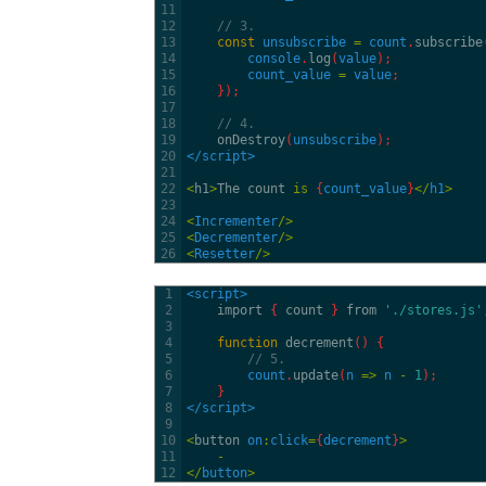
11
12
// 3.
13
const
unsubscribe
=
count
.
subscribe
14
console
.
log
(
value
)
;
15
count_value
=
value
;
16
}
)
;
17
18
// 4.
19
onDestroy
(
unsubscribe
)
;
20
</script>
21
22
<
h1
>
The
count
is
{
count_value
}
<
/
h1
>
23
24
<
Incrementer
/
>
25
<
Decrementer
/
>
26
<
Resetter
/
>
1
<script>
2
import
{
count
}
from
'./stores.js'
3
4
function
decrement
(
)
{
5
// 5.
6
count
.
update
(
n
=
>
n
-
1
)
;
7
}
8
</script>
9
10
<
button 
on
:
click
=
{
decrement
}
>
11
-
12
<
/
button
>