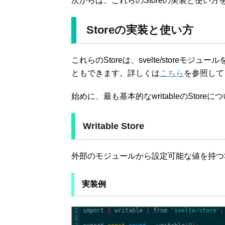
次からは、これらのStoreの実装と使い方
Storeの実装と使い方
これらのStoreは、svelte/store
ともできます。詳しくは
こちら
を参照して
始めに、最も基本的なwritableのSto
Writable Store
外部のモジュールから設定可能な値を持つSt
実装例
1
import
{
writable
}
from
'svelte/store'
;
2