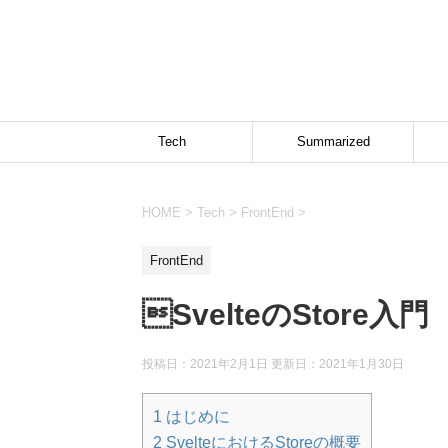
Tech
Summarized
HOME
>
Tech
>
FrontEnd
>
FrontEnd
SvelteのStore入門
投稿日：2021年2月1日 更新日：
2021年1月30日
1
はじめに
2
SvelteにおけるStoreの概要