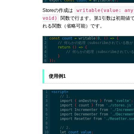
3
export 
const
count
=
writable
(
0
)
;
writable(value: any
Storeの作成は
void)
関数で行ます。第1引数は初期値で、第
れる関数（省略可能）です。
1
const
count
=
writable
(
0
,
(
)
=
>
{
2
// 何らかの処理（subscribeされている
3
return
(
)
=
>
{
4
// 何らかの処理（subscribeされ
5
}
6
}
)
;
使用例1
1
<script>
2
// 1.
3
import
{
onDestroy
}
from
'svelte'
;
4
import
{
count
}
from
'./stores.js'
5
import 
Incrementer 
from
'./Incremen
6
import 
Decrementer 
from
'./Decremen
7
import 
Resetter 
from
'./Resetter.sv
8
9
// 2.
10
let 
count_value
;