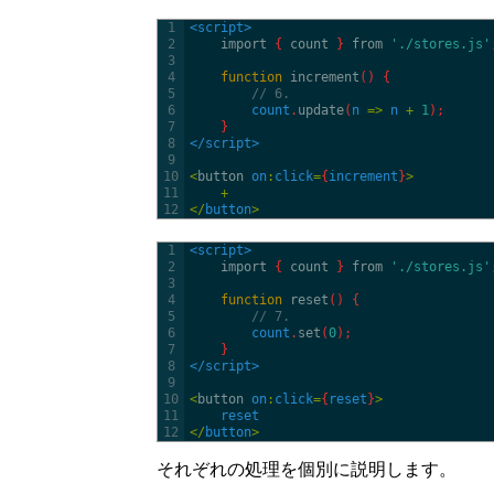
1
<script>
2
import
{
count
}
from
'./stores.js'
3
4
function
increment
(
)
{
5
// 6.
6
count
.
update
(
n
=
>
n
+
1
)
;
7
}
8
</script>
9
10
<
button 
on
:
click
=
{
increment
}
>
11
+
12
<
/
button
>
1
<script>
2
import
{
count
}
from
'./stores.js'
3
4
function
reset
(
)
{
5
// 7.
6
count
.
set
(
0
)
;
7
}
8
</script>
9
10
<
button 
on
:
click
=
{
reset
}
>
11
reset
12
<
/
button
>
それぞれの処理を個別に説明します。