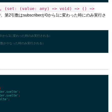
, (set: (value: any) => void) => () =>
2引数はsubscriberが0から1に変わった時にのみ実行さ
数が０から1に変わった時のみ実行される）
ている数が０なった時のみ実行される）
;
ter.svelte'
;
ter.svelte'
;
elte'
;