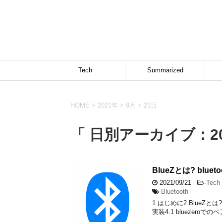
Tech
Summarized
HOME
>
2021年
>
9月
>
21日
「 日別アーカイブ：20
BlueZとは? blu
2021/09/21
-
Tech
Bluetooth
1 はじめに2 BlueZとは?
実装4.1 bluezeroでの