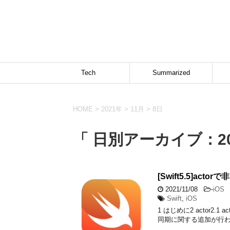
Tech
Summarized
HOME
>
2021年
>
11月
>
8日
「 日別アーカイブ：20
[Swift5.5]a
2021/11/08
-
iOS
Swift
,
iOS
1 はじめに2 actor2.
同期に関する追加が行われ、