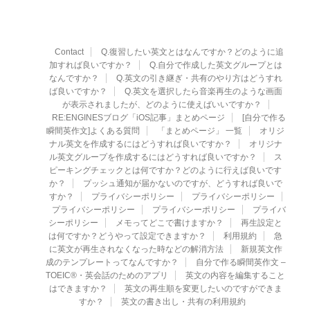
Contact
Q.復習したい英文とはなんですか？どのように追
加すれば良いですか？
Q.自分で作成した英文グループとは
なんですか？
Q.英文の引き継ぎ・共有のやり方はどうすれ
ば良いですか？
Q.英文を選択したら音楽再生のような画面
が表示されましたが、どのように使えばいいですか？
RE:ENGINESブログ「iOS記事」まとめページ
[自分で作る
瞬間英作文]よくある質問
「まとめページ」 一覧
オリジ
ナル英文を作成するにはどうすれば良いですか？
オリジナ
ル英文グループを作成するにはどうすれば良いですか？
ス
ピーキングチェックとは何ですか？どのように行えば良いです
か？
プッシュ通知が届かないのですが、どうすれば良いで
すか？
プライバシーポリシー
プライバシーポリシー
プライバシーポリシー
プライバシーポリシー
プライバ
シーポリシー
メモってどこで書けますか？
再生設定と
は何ですか？どうやって設定できますか？
利用規約
急
に英文が再生されなくなった時などの解消方法
新規英文作
成のテンプレートってなんですか？
自分で作る瞬間英作文 –
TOEIC®・英会話のためのアプリ
英文の内容を編集すること
はできますか？
英文の再生順を変更したいのですができま
すか？
英文の書き出し・共有の利用規約