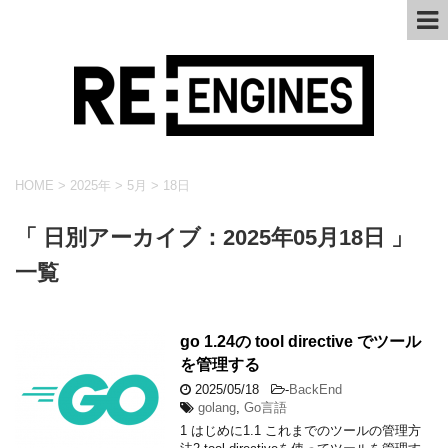
HOME
>
2025年
>
5月
>
18日
「 日別アーカイブ：2025年05月18日 」
一覧
go 1.24の tool directive でツール
を管理する
2025/05/18
-
BackEnd
golang
,
Go言語
1 はじめに1.1 これまでのツールの管理方