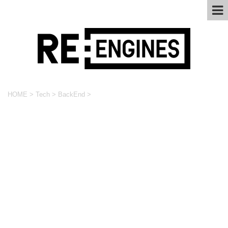
HOME
>
Tech
>
BackEnd
>