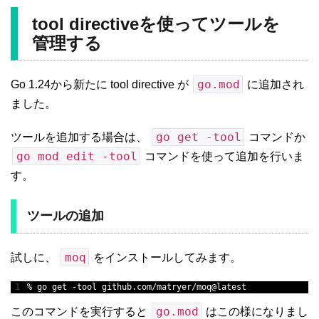
tool directiveを使ってツールを
管理する
go.mod
Go 1.24から新たに tool directive が
に追加され
ました。
go get -tool
ツールを追加する場合は、
コマンドか
go mod edit -tool
コマンドを使って追加を行いま
す。
ツールの追加
moq
試しに、
をインストールしてみます。
1
%
go 
get
-
tool 
github
.
com
/
matryer
/
moq
@
latest
go.mod
このコマンドを実行すると
はこの様になりまし