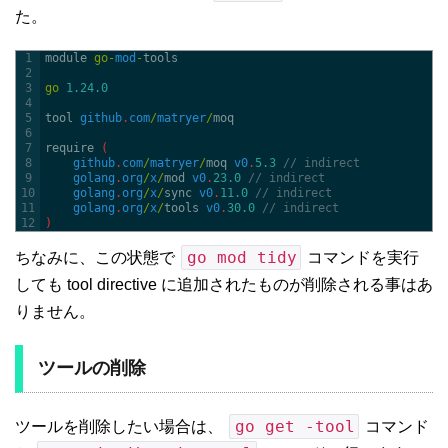
た。
1
module 
go
-
mod
-
tools
2
3
go
1.24.0
4
5
tool 
github
.
com
/
matryer
/
moq
6
7
require
(
8
github
.
com
/
matryer
/
moq 
v0
.
5.3
// indirect
9
golang
.
org
/
x
/
mod 
v0
.
23.0
// indirect
10
golang
.
org
/
x
/
sync 
v0
.
11.0
// indirect
11
golang
.
org
/
x
/
tools 
v0
.
30.0
// indirect
12
)
go mod tidy
ちなみに、この状態で
コマンドを実行
しても tool directive に追加されたものが削除される事はあ
りません。
ツールの削除
go get -tool
ツールを削除したい場合は、
コマンド