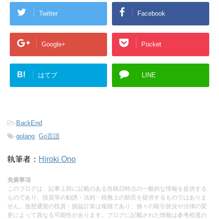
Twitter
Facebook
Google+
Pocket
B!
はてブ
LINE
-
BackEnd
-
golang
,
Go言語
執筆者：
Hiroki Ono
免責事項
このブログは、記事上部に記載のある投稿日時点の一般的な情報を提供する
ものであり、投資等の勧誘・法的・税務上の助言を提供するものではありま
せん。仮想通貨の投資・損益計算は複雑であり、個々の取引状況や法律の変
更によって異なる可能性があります。ブログに記載された情報は参考程度の