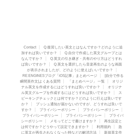
Contact
Q.復習したい英文とはなんですか？どのように追
加すれば良いですか？
Q.自分で作成した英文グループとは
なんですか？
Q.英文の引き継ぎ・共有のやり方はどうすれ
ば良いですか？
Q.英文を選択したら音楽再生のような画面
が表示されましたが、どのように使えばいいですか？
RE:ENGINESブログ「iOS記事」まとめページ
[自分で作る
瞬間英作文]よくある質問
「まとめページ」 一覧
オリジ
ナル英文を作成するにはどうすれば良いですか？
オリジナ
ル英文グループを作成するにはどうすれば良いですか？
ス
ピーキングチェックとは何ですか？どのように行えば良いです
か？
プッシュ通知が届かないのですが、どうすれば良いで
すか？
プライバシーポリシー
プライバシーポリシー
プライバシーポリシー
プライバシーポリシー
プライバ
シーポリシー
メモってどこで書けますか？
再生設定と
は何ですか？どうやって設定できますか？
利用規約
急
に英文が再生されなくなった時などの解消方法
新規英文作