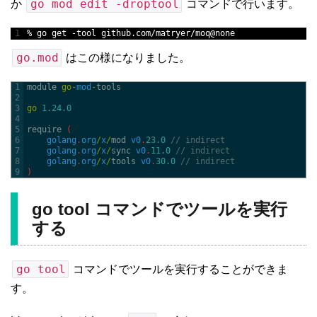
go mod edit -droptool
か
コマンドで行います。
1
%
go 
get
-
tool 
github
.
com
/
matryer
/
moq
@
none
go.mod
はこの様になりました。
1
module 
go
-
mod
-
tools
2
3
go
1.24.0
4
5
require
(
6
golang
.
org
/
x
/
mod 
v0
.
23.0
// indirect
7
golang
.
org
/
x
/
sync 
v0
.
11.0
// indirect
8
golang
.
org
/
x
/
tools 
v0
.
30.0
// indirect
9
)
go tool コマンドでツールを実行
する
go tool
コマンドでツールを実行することができま
す。