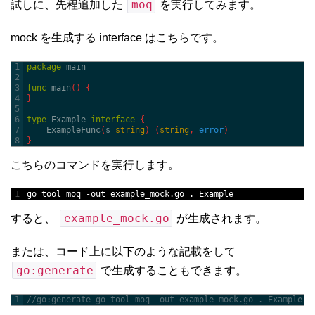
moq
試しに、先程追加した
を実行してみます。
mock を生成する interface はこちらです。
1
package
main
2
3
func
main
(
)
{
4
}
5
6
type
Example
interface
{
7
ExampleFunc
(
s
string
)
(
string
,
error
)
8
}
こちらのコマンドを実行します。
1
go 
tool 
moq
-
out 
example_mock
.
go
.
Example
example_mock.go
すると、
が生成されます。
または、コード上に以下のような記載をして
go:generate
で生成することもできます。
1
//go:generate go tool moq -out example_mock.go . Example