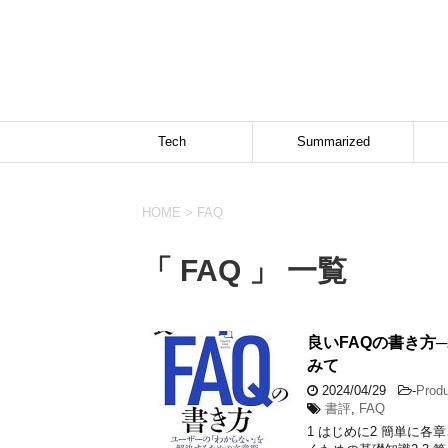
Tech
Summarized
HOME
>
FAQ
「 FAQ 」 一覧
良いFAQの書き方
みて
2024/04/29
-
Prod
書評
,
FAQ
1 はじめに2 簡単に各章