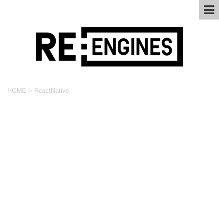
HOME
>
ReactNative