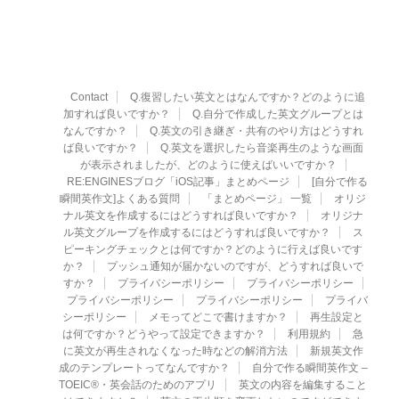
Contact
Q.復習したい英文とはなんですか？どのように追
加すれば良いですか？
Q.自分で作成した英文グループとは
なんですか？
Q.英文の引き継ぎ・共有のやり方はどうすれ
ば良いですか？
Q.英文を選択したら音楽再生のような画面
が表示されましたが、どのように使えばいいですか？
RE:ENGINESブログ「iOS記事」まとめページ
[自分で作る
瞬間英作文]よくある質問
「まとめページ」 一覧
オリジ
ナル英文を作成するにはどうすれば良いですか？
オリジナ
ル英文グループを作成するにはどうすれば良いですか？
ス
ピーキングチェックとは何ですか？どのように行えば良いです
か？
プッシュ通知が届かないのですが、どうすれば良いで
すか？
プライバシーポリシー
プライバシーポリシー
プライバシーポリシー
プライバシーポリシー
プライバ
シーポリシー
メモってどこで書けますか？
再生設定と
は何ですか？どうやって設定できますか？
利用規約
急
に英文が再生されなくなった時などの解消方法
新規英文作
成のテンプレートってなんですか？
自分で作る瞬間英作文 –
TOEIC®・英会話のためのアプリ
英文の内容を編集すること