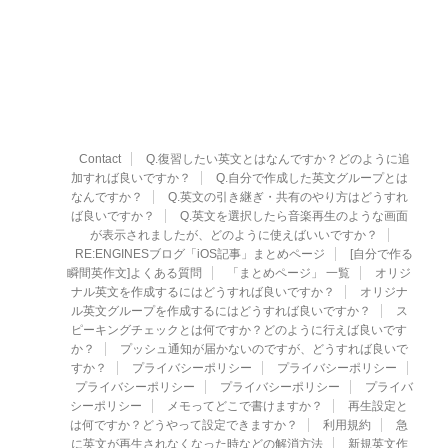
Contact
Q.復習したい英文とはなんですか？どのように追
加すれば良いですか？
Q.自分で作成した英文グループとは
なんですか？
Q.英文の引き継ぎ・共有のやり方はどうすれ
ば良いですか？
Q.英文を選択したら音楽再生のような画面
が表示されましたが、どのように使えばいいですか？
RE:ENGINESブログ「iOS記事」まとめページ
[自分で作る
瞬間英作文]よくある質問
「まとめページ」 一覧
オリジ
ナル英文を作成するにはどうすれば良いですか？
オリジナ
ル英文グループを作成するにはどうすれば良いですか？
ス
ピーキングチェックとは何ですか？どのように行えば良いです
か？
プッシュ通知が届かないのですが、どうすれば良いで
すか？
プライバシーポリシー
プライバシーポリシー
プライバシーポリシー
プライバシーポリシー
プライバ
シーポリシー
メモってどこで書けますか？
再生設定と
は何ですか？どうやって設定できますか？
利用規約
急
に英文が再生されなくなった時などの解消方法
新規英文作