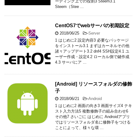
ーディング上での役割3 Steem3.1
Steem（Stee ...
CentOS7でwebサーバの初期設定
2018/06/25
-
Server
1 はじめに2 設定内容3 必要なパッケージ
をインストール3.1 まずはカーネルその他
諸々アップデート3.2 dnf4 SSH設定4.1 ユ
ーザー作成・設定4.2 ローカル側で鍵作成
4.3 サーバにア ...
[Android] リソースフォルダの修飾
子
2018/06/21
-
Android
1 はじめに2 画面の向き3 画面サイズ4 テキ
スト入力方法5 複数修飾子の組み合わせ6
その他7 さいごに はじめに Androidアプリ
ではリソースフォルダ名に修飾子をつける
ことによって、様々な環 ...