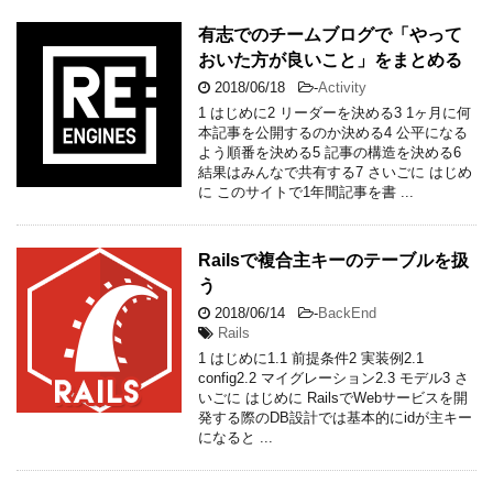
有志でのチームブログで「やって
おいた方が良いこと」をまとめる
2018/06/18
-
Activity
1 はじめに2 リーダーを決める3 1ヶ月に何
本記事を公開するのか決める4 公平になる
よう順番を決める5 記事の構造を決める6
結果はみんなで共有する7 さいごに はじめ
に このサイトで1年間記事を書 ...
Railsで複合主キーのテーブルを扱
う
2018/06/14
-
BackEnd
Rails
1 はじめに1.1 前提条件2 実装例2.1
config2.2 マイグレーション2.3 モデル3 さ
いごに はじめに RailsでWebサービスを開
発する際のDB設計では基本的にidが主キー
になると ...