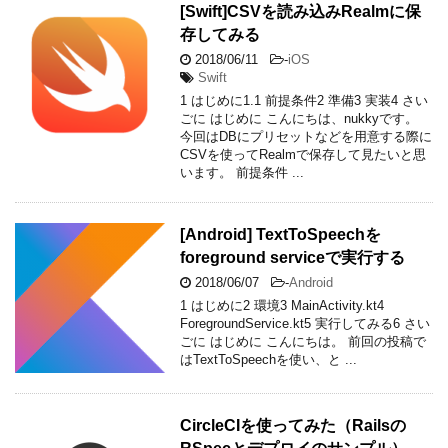
[Swift]CSVを読み込みRealmに保
存してみる
2018/06/11
-
iOS
Swift
1 はじめに1.1 前提条件2 準備3 実装4 さい
ごに はじめに こんにちは、nukkyです。
今回はDBにプリセットなどを用意する際に
CSVを使ってRealmで保存して見たいと思
います。 前提条件 ...
[Android] TextToSpeechを
foreground serviceで実行する
2018/06/07
-
Android
1 はじめに2 環境3 MainActivity.kt4
ForegroundService.kt5 実行してみる6 さい
ごに はじめに こんにちは。 前回の投稿で
はTextToSpeechを使い、と ...
CircleCIを使ってみた（Railsの