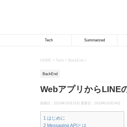
Tech
Summarized
HOME
>
Tech
>
BackEnd
>
BackEnd
WebアプリからLIN
投稿日：2019年10月15日 更新日：
2019年10月14日
1
はじめに
2
Messaging APIとは