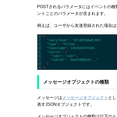
POSTされるパラメータにはイベントの種類を表
ントごとのパラメータが含まれます。
例えば、ユーザから友達登録された場合は
1
{
2
"replyToken"
:
"kfs9KJHdw8L9Kd"
,
3
"type"
:
"follow"
,
4
"timestamp"
:
1462629479194
,
5
"source"
:
{
6
"type"
:
"user"
,
7
"userId"
:
"U4afk080629..."
8
}
9
}
メッセージオブジェクトの種類
メッセージは
メッセージオブジェクト
とし
表すJSONオブジェクトです。
メッセージオブジェクトの種類は以下のと