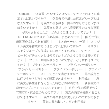
Contact
Q.復習したい英文とはなんですか？どのように追
加すれば良いですか？
Q.自分で作成した英文グループとは
なんですか？
Q.英文の引き継ぎ・共有のやり方はどうすれ
ば良いですか？
Q.英文を選択したら音楽再生のような画面
が表示されましたが、どのように使えばいいですか？
RE:ENGINESブログ「iOS記事」まとめページ
[自分で作る
瞬間英作文]よくある質問
「まとめページ」 一覧
オリジ
ナル英文を作成するにはどうすれば良いですか？
オリジナ
ル英文グループを作成するにはどうすれば良いですか？
ス
ピーキングチェックとは何ですか？どのように行えば良いです
か？
プッシュ通知が届かないのですが、どうすれば良いで
すか？
プライバシーポリシー
プライバシーポリシー
プライバシーポリシー
プライバシーポリシー
プライバ
シーポリシー
メモってどこで書けますか？
再生設定と
は何ですか？どうやって設定できますか？
利用規約
急
に英文が再生されなくなった時などの解消方法
新規英文作
成のテンプレートってなんですか？
自分で作る瞬間英作文 –
TOEIC®・英会話のためのアプリ
英文の内容を編集すること
はできますか？
英文の再生順を変更したいのですができま
すか？
英文の書き出し・共有の利用規約