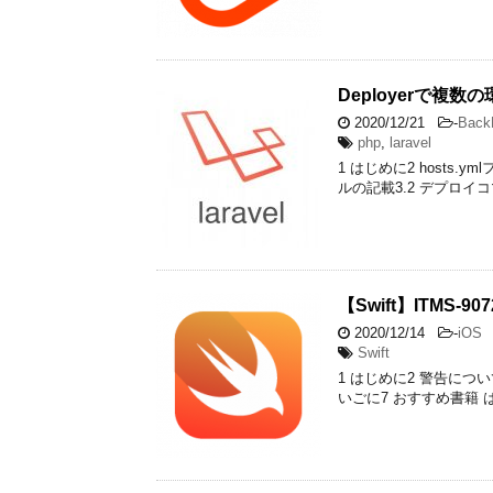
Deployerで複
2020/12/21
-
Back
php
,
laravel
1 はじめに2 hosts
ルの記載3.2 デプロイコ
【Swift】ITMS-
2020/12/14
-
iOS
Swift
1 はじめに2 警告について3
いごに7 おすすめ書籍 は