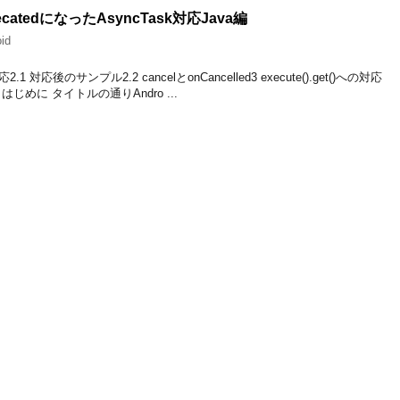
precatedになったAsyncTask対応Java編
id
 対応後のサンプル2.2 cancelとonCancelled3 execute().get()への対応
はじめに タイトルの通りAndro ...