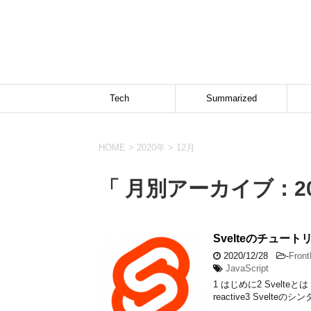
Tech
Summarized
HOME
>
2020年
>
12月
「 月別アーカイブ：20
Svelteのチュー
2020/12/28
-
Fron
JavaScript
1 はじめに2 Svelteとは？2.1
reactive3 Svelteのシ