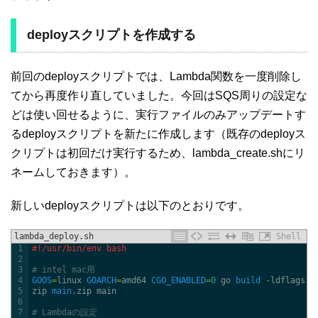
deployスクリプトを作成する
前回のdeployスクリプトでは、Lambda関数を一度削除し
てから再度作り直していました。今回はSQS周りの設定な
どは使い回せるように、実行ファイルのみアップデートす
るdeployスクリプトを新たに作成します（既存のdeployス
クリプトは初回だけ実行するため、lambda_create.shにリ
ネームしておきます）。
新しいdeployスクリプトは以下のとおりです。
lambda_deploy.sh
Shell
1
#!/usr/bin/env bash
2
3
# intel mac用
4
GOOS
=
linux 
GOARCH
=
amd64 
CGO_ENABLED
=
0
go 
build
-
ldflags
'
5
zip 
main
.zip
main
6
7
# Lambdaの設定