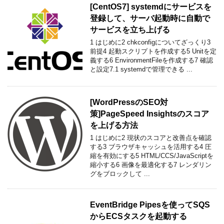
[CentOS7] systemdにサービスを
登録して、サーバ起動時に自動で
サービスを立ち上げる
1 はじめに2 chkconfigについてざっくり3
前提4 起動スクリプトを作成する5 Unitを定
義する6 EnvironmentFileを作成する7 確認
と設定7.1 systemdで管理できる ...
[WordPressのSEO対
策]PageSpeed Insightsのスコア
を上げる方法
1 はじめに2 現状のスコアと改善点を確認
する3 ブラウザキャッシュを活用する4 圧
縮を有効にする5 HTML/CCS/JavaScriptを
縮小する6 画像を最適化する7 レンダリン
グをブロックして ...
EventBridge Pipesを使ってSQS
からECSタスクを起動する