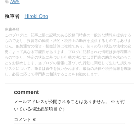
-
AWS
執筆者：
Hiroki Ono
免責事項
このブログは、記事上部に記載のある投稿日時点の一般的な情報を提供する
ものであり、投資等の勧誘・法的・税務上の助言を提供するものではありま
せん。仮想通貨の投資・損益計算は複雑であり、個々の取引状況や法律の変
更によって異なる可能性があります。ブログに記載された情報は参考程度の
ものであり、特定の状況に基づいた行動の決定には専門家の助言を求めるこ
とをお勧めします。当ブログの情報に基づいた行動に関連して生じた損失や
リスクについて、筆者は責任を負いかねます。最新の法律や税務情報を確認
し、必要に応じて専門家に相談することをお勧めします。
comment
メールアドレスが公開されることはありません。
※
が付
いている欄は必須項目です
コメント
※