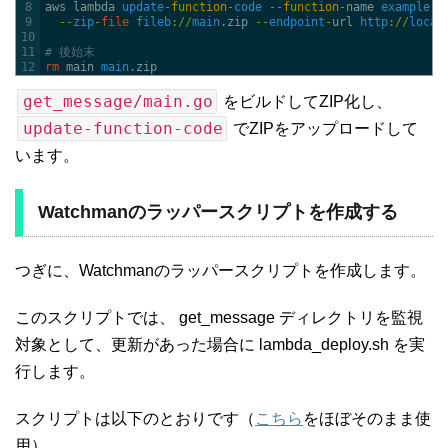
8
aws 
lambda 
update
-
function
-
code
--
function
-
name 
example
-
s
9
--
zip
-
file
fileb
:
/
/
main
.zip
--
endpoint
-
url 
http
:
/
/
local
10
11
# 後始末
12
rm
main 
main
.zip
get_message/main.go
をビルドしてZIP化し、
update-function-code
でZIPをアップロードして
います。
Watchmanのラッパースクリプトを作成する
つぎに、Watchmanのラッパースクリプトを作成します。
このスクリプトでは、 get_message ディレクトリを監視
対象として、更新があった場合に lambda_deploy.sh を実
行します。
スクリプトは以下のとおりです（
こちら
をほぼそのまま使
用）。