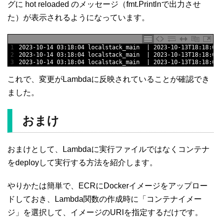
グに hot reloaded のメッセージ（fmt.Printlnで出力させ
た）が表示されるようになっています。
1
2023
-
10
-
14
03
:
18
:
04
localstack_main
|
2023
-
10
-
13T18
:
18
:
04
2
2023
-
10
-
14
03
:
18
:
04
localstack_main
|
2023
-
10
-
13T18
:
18
:
04
3
2023
-
10
-
14
03
:
18
:
04
localstack_main
|
2023
-
10
-
13T18
:
18
:
04
これで、変更がLambdaに反映されていることが確認でき
ました。
おまけ
おまけとして、Lambdaに実行ファイルではなくコンテナ
をdeployして実行する方法を紹介します。
やりかたは簡単で、ECRにDockerイメージをアップロー
ドしておき、Lambda関数の作成時に「コンテナイメー
ジ」を選択して、イメージのURIを指定するだけです。