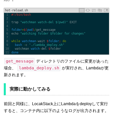
hot-reload.sh
1
#!/bin/bash
2
3
trap
"watchman watch-del $(pwd)"
EXIT
4
5
folder
=
$
(
pwd
)
/
get_message
6
echo
"watching folder $folder for changes"
7
8
while
watchman
-
wait
$
folder
;
do
9
bash
-
c
"./lambda_deploy.sh"
10
watchman 
watch
-
del
$
folder
11
done
get_message
ディレクトリのファイルに変更があった
lambda_deploy.sh
場合、
が実行され、Lambdaが更
新されます。
実際に動かしてみる
前回と同様に、LocakStack上にLambdaをdeployして実行
すると、コンテナ内に以下のようなログが出力されます。