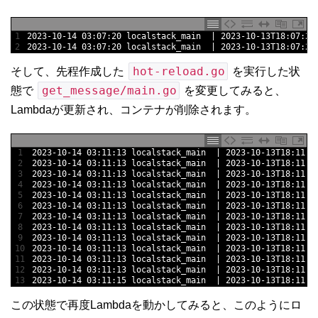
1
2023
-
10
-
14
03
:
07
:
20
localstack_main
|
2023
-
10
-
13T18
:
07
:
20
2
2023
-
10
-
14
03
:
07
:
20
localstack_main
|
2023
-
10
-
13T18
:
07
:
20
hot-reload.go
そして、先程作成した
を実行した状
get_message/main.go
態で
を変更してみると、
Lambdaが更新され、コンテナが削除されます。
1
2023
-
10
-
14
03
:
11
:
13
localstack_main
|
2023
-
10
-
13T18
:
11
:
1
2
2023
-
10
-
14
03
:
11
:
13
localstack_main
|
2023
-
10
-
13T18
:
11
:
1
3
2023
-
10
-
14
03
:
11
:
13
localstack_main
|
2023
-
10
-
13T18
:
11
:
1
4
2023
-
10
-
14
03
:
11
:
13
localstack_main
|
2023
-
10
-
13T18
:
11
:
1
5
2023
-
10
-
14
03
:
11
:
13
localstack_main
|
2023
-
10
-
13T18
:
11
:
1
6
2023
-
10
-
14
03
:
11
:
13
localstack_main
|
2023
-
10
-
13T18
:
11
:
1
7
2023
-
10
-
14
03
:
11
:
13
localstack_main
|
2023
-
10
-
13T18
:
11
:
1
8
2023
-
10
-
14
03
:
11
:
13
localstack_main
|
2023
-
10
-
13T18
:
11
:
1
9
2023
-
10
-
14
03
:
11
:
13
localstack_main
|
2023
-
10
-
13T18
:
11
:
1
10
2023
-
10
-
14
03
:
11
:
13
localstack_main
|
2023
-
10
-
13T18
:
11
:
1
11
2023
-
10
-
14
03
:
11
:
13
localstack_main
|
2023
-
10
-
13T18
:
11
:
1
12
2023
-
10
-
14
03
:
11
:
13
localstack_main
|
2023
-
10
-
13T18
:
11
:
1
13
2023
-
10
-
14
03
:
11
:
15
localstack_main
|
2023
-
10
-
13T18
:
11
:
1
この状態で再度Lambdaを動かしてみると、このようにロ