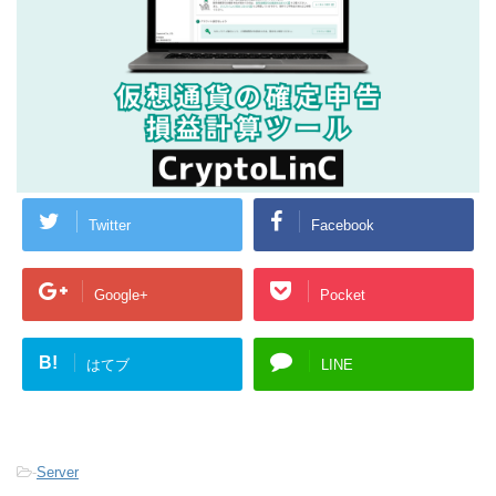
Twitter
Facebook
Google+
Pocket
B!
はてブ
LINE
-
Server