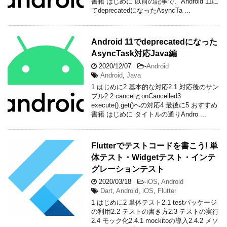
書籍 はじめに 以前の記事で、Android 11に
てdeprecatedになったAsyncTa ...
Android 11でdeprecatedになった
AsyncTask対応Java編
2020/12/07
-
Android
Android
,
Java
1 はじめに2 基本的な対応2.1 対応後のサン
プル2.2 cancelとonCancelled3
execute().get()への対応4 最後に5 おすすめ
書籍 はじめに タイトルの通りAndro ...
Flutterでテストコードを書こう! 単
体テスト・Widgetテスト・インテ
グレーションテスト
2020/03/18
-
iOS
,
Android
Dart
,
Android
,
iOS
,
Flutter
1 はじめに2 単体テスト2.1 testパッケージ
の利用2.2 テストの書き方2.3 テストの実行
2.4 モック化2.4.1 mockitoの導入2.4.2 メソ