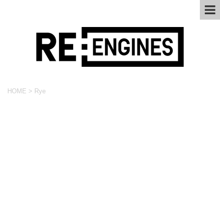
HOME
>
Rye