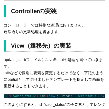
Controllerの実装
コントローラーでは特別な処理はありません。
通常通りの更新処理を書きます。
View（遷移先）の実装
update.js.erbファイルにJavaScriptの処理を書いていきま
す。
.attrなどで個別に要素を変更するだけでなく、下記のよう
にpartialとして切り出したテンプレートを指定して画面を
更新することもできます。
1
$
(
'#user_status'
)
.
html
(
"
<%=
j
(
render
'users/status'
)
%>
"
)
このようにすると、id=”user_status”の子要素としてレンダ