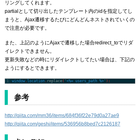
リングしてくれます。
partialとして切り出したテンプレート内のidを指定してし
まうと、Ajax遷移するたびにどんどんネストされていくの
で注意が必要です。
また、上記のようにAjaxで遷移した場合redirect_toでリダ
イレクトできません。
更新失敗などの時にリダイレクトしてたい場合は、下記の
ようにするとできます。
1
window
.
location
.
replace
(
'
<%=
users_path
%>
'
)
;
参考
http://qiita.com/mm36/items/684f36f22e79d0a27ae9
http://qiita.com/geshi/items/536956b8bed7c2126187