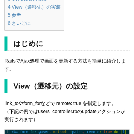
4
View（遷移先）の実装
5
参考
6
さいごに
はじめに
RailsでAjax処理で画面を更新する方法を簡単に紹介しま
す。
View（遷移元）の設定
link_toやform_forなどで remote: true を指定します。
（下記の例ではusers_controller.rbのupdateアクションが
実行されます）
1
<%=
form
_
for
@user
,
method
:
:
patch
,
remote
:
true
do
|
f
|
%>