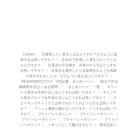
Contact
Q.復習したい英文とはなんですか？どのように追
加すれば良いですか？
Q.自分で作成した英文グループとは
なんですか？
Q.英文の引き継ぎ・共有のやり方はどうすれ
ば良いですか？
Q.英文を選択したら音楽再生のような画面
が表示されましたが、どのように使えばいいですか？
RE:ENGINESブログ「iOS記事」まとめページ
[自分で作る
瞬間英作文]よくある質問
「まとめページ」 一覧
オリジ
ナル英文を作成するにはどうすれば良いですか？
オリジナ
ル英文グループを作成するにはどうすれば良いですか？
ス
ピーキングチェックとは何ですか？どのように行えば良いです
か？
プッシュ通知が届かないのですが、どうすれば良いで
すか？
プライバシーポリシー
プライバシーポリシー
プライバシーポリシー
プライバシーポリシー
プライバ
シーポリシー
メモってどこで書けますか？
再生設定と