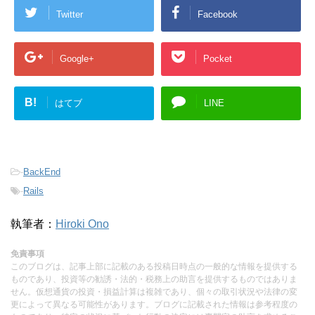
Twitter
Facebook
Google+
Pocket
B!
はてブ
LINE
-
BackEnd
-
Rails
執筆者：
Hiroki Ono
免責事項
このブログは、記事上部に記載のある投稿日時点の一般的な情報を提供する
ものであり、投資等の勧誘・法的・税務上の助言を提供するものではありま
せん。仮想通貨の投資・損益計算は複雑であり、個々の取引状況や法律の変
更によって異なる可能性があります。ブログに記載された情報は参考程度の