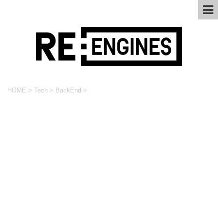
HOME
>
Tech
>
BackEnd
>