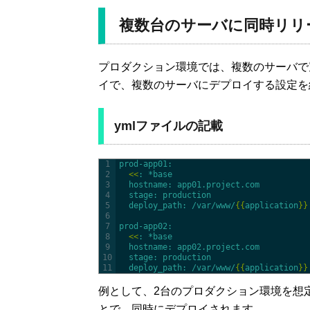
複数台のサーバに同時リリ
プロダクション環境では、複数のサーバで
イで、複数のサーバにデプロイする設定を
ymlファイルの記載
1
prod-app01
:
2
<
<
: *base
3
hostname
: app01.project.com
4
stage
: production
5
deploy_path
: /var/www/
{
{
application
}
}
6
7
prod-app02
:
8
<
<
: *base
9
hostname
: app02.project.com
10
stage
: production
11
deploy_path
: /var/www/
{
{
application
}
}
例として、2台のプロダクション環境を想定
とで、同時にデプロイされます。