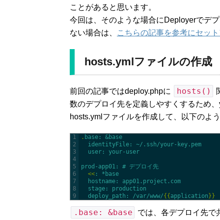
ことがあると思います。
今回は、そのような場合にDeployerでデ
ない場合は、
こちらの記事を参考にセット
hosts.ymlファイルの作成
hosts()
前回の記事ではdeploy.phpに
数のデプロイ先を定義しやすくするため、y
hosts.ymlファイルを作成して、以下の
1
.
base
: &base
2
identityFile
: ~/.ssh/your-key.pem
3
user
: your-user
4
5
prod-app01
: # デプロイ先
6
<
<
: *base
7
hostname
: app01.project.com
8
stage
: production
9
deploy_path
: /var/www/
{
{
application
}
}
.base: &base
では、各デプロイ先で