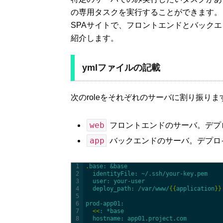
の専用タスクを実行することができます。
SPAサイトで、フロントエンドとバック
紹介します。
ymlファイルの記載
次のroleをそれぞれのサーバに割り振りま
web
フロントエンドのサーバ。デプロ
app
バックエンドのサーバ。デプロ
1
.
base
: &base
2
identityFile
: ~/.ssh/your-key.pem
3
user
: your-user
4
deploy_path
: /var/www/
{
{
application
}
}
5
6
prod-app01
:
7
<
<
: *base
8
hostname
: app01.project.com