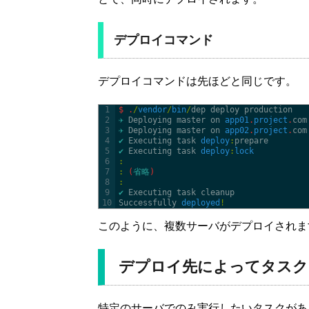
デプロイコマンド
デプロイコマンドは先ほどと同じです。
1
$
.
/
vendor
/
bin
/
dep 
deploy 
production
2
✈︎
Deploying 
master 
on 
app01
.
project
.
com
3
✈︎
Deploying 
master 
on 
app02
.
project
.
com
4
✔
Executing 
task 
deploy
:
prepare
5
✔
Executing 
task 
deploy
:
lock
6
:
7
:
(
省略
)
8
:
9
✔
Executing 
task 
cleanup
10
Successfully 
deployed
!
このように、複数サーバがデプロイされま
デプロイ先によってタスク
特定のサーバでのみ実行したいタスクがある