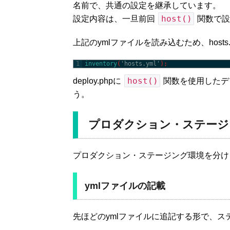
名前で、共通の設定を継承しています。
host()
設定内容は、一旦前回
関数で設
上記のymlファイルを読み込むため、host
1
inventory
(
'hosts.yml'
)
;
host()
deploy.phpに
関数を使用したデ
う。
プロダクション・ステージ
プロダクション・ステージング環境を分ける
ymlファイルの記載
先ほどのymlファイルに追記する形で、