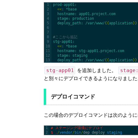
1
prod-app01
:
2
<
<
: *base
3
hostname
: app01.project.com
4
stage
: production
5
deploy_path
: /var/www/
{
{
application
}
}
6
7
8
#ここから追記
9
stg-app01
:
10
<
<
: *base
11
hostname
: stg-app01.project.com
12
stage
: staging
13
deploy_path
: /var/www/
{
{
application
}
}
stg-app01
stage
を追加しました。
と別々にデプロイできるようになりました
デプロイコマンド
この場合のデプロイコマンドは次のように
1
# ステージング環境にデプロイ
2
$
.
/
vendor
/
bin
/
dep 
deploy 
staging