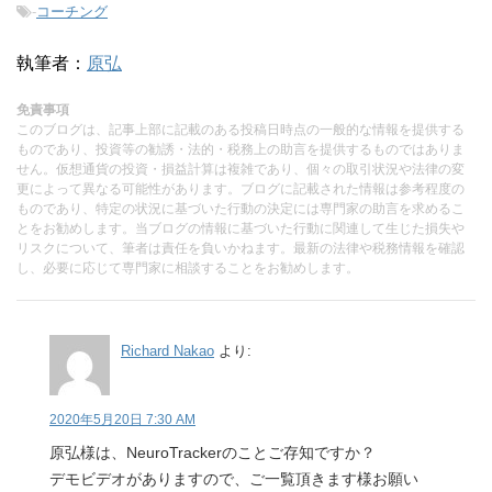
-
コーチング
執筆者：
原弘
免責事項
このブログは、記事上部に記載のある投稿日時点の一般的な情報を提供する
ものであり、投資等の勧誘・法的・税務上の助言を提供するものではありま
せん。仮想通貨の投資・損益計算は複雑であり、個々の取引状況や法律の変
更によって異なる可能性があります。ブログに記載された情報は参考程度の
ものであり、特定の状況に基づいた行動の決定には専門家の助言を求めるこ
とをお勧めします。当ブログの情報に基づいた行動に関連して生じた損失や
リスクについて、筆者は責任を負いかねます。最新の法律や税務情報を確認
し、必要に応じて専門家に相談することをお勧めします。
Richard Nakao
より:
2020年5月20日 7:30 AM
原弘様は、NeuroTrackerのことご存知ですか？
デモビデオがありますので、ご一覧頂きます様お願い