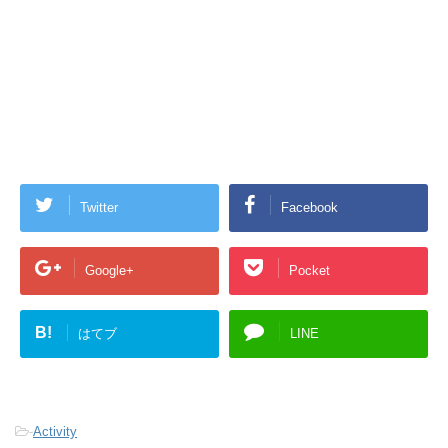
Twitter
Facebook
Google+
Pocket
B!
はてブ
LINE
-
Activity