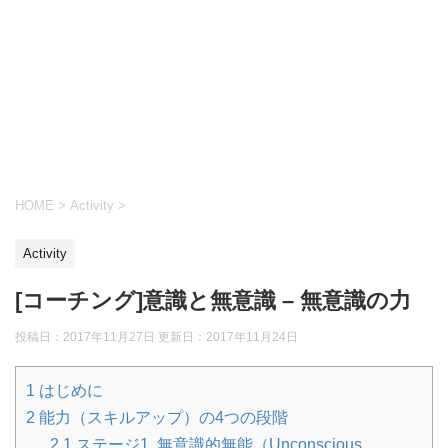
HOME
>
Activity
>
Activity
[コーチング]意識と無意識 – 無意識の力
投稿日：2017年11月27日 更新日：
2017年11月24日
1
はじめに
2
能力（スキルアップ）の4つの段階
2.1
ステージ1. 無意識的無能（Unconscious