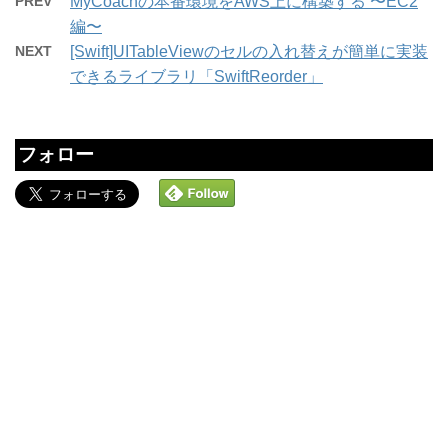
PREV
MyCoachの本番環境をAWS上に構築する 〜EC2
編〜
NEXT
[Swift]UITableViewのセルの入れ替えが簡単に実装
できるライブラリ「SwiftReorder」
フォロー