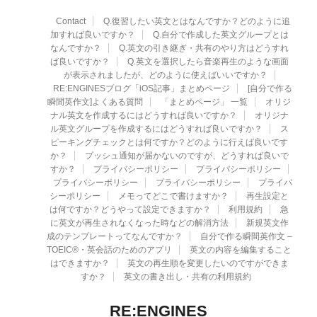
Contact
Q.復習したい英文とはなんですか？どのように追
加すれば良いですか？
Q.自分で作成した英文グループとは
なんですか？
Q.英文の引き継ぎ・共有のやり方はどうすれ
ば良いですか？
Q.英文を選択したら音楽再生のような画面
が表示されましたが、どのように使えばいいですか？
RE:ENGINESブログ「iOS記事」まとめページ
[自分で作る
瞬間英作文]よくある質問
「まとめページ」 一覧
オリジ
ナル英文を作成するにはどうすれば良いですか？
オリジナ
ル英文グループを作成するにはどうすれば良いですか？
ス
ピーキングチェックとは何ですか？どのように行えば良いです
か？
プッシュ通知が届かないのですが、どうすれば良いで
すか？
プライバシーポリシー
プライバシーポリシー
プライバシーポリシー
プライバシーポリシー
プライバ
シーポリシー
メモってどこで書けますか？
再生設定と
は何ですか？どうやって設定できますか？
利用規約
急
に英文が再生されなくなった時などの解消方法
新規英文作
成のテンプレートってなんですか？
自分で作る瞬間英作文 –
TOEIC®・英会話のためのアプリ
英文の内容を編集すること
はできますか？
英文の再生順を変更したいのですができま
すか？
英文の書き出し・共有の利用規約
RE:ENGINES