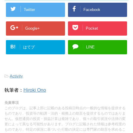
Twitter
Facebook
Google+
Pocket
B!
はてブ
LINE
-
Activity
執筆者：
Hiroki Ono
免責事項
このブログは、記事上部に記載のある投稿日時点の一般的な情報を提供する
ものであり、投資等の勧誘・法的・税務上の助言を提供するものではありま
せん。仮想通貨の投資・損益計算は複雑であり、個々の取引状況や法律の変
更によって異なる可能性があります。ブログに記載された情報は参考程度の
ものであり、特定の状況に基づいた行動の決定には専門家の助言を求めるこ