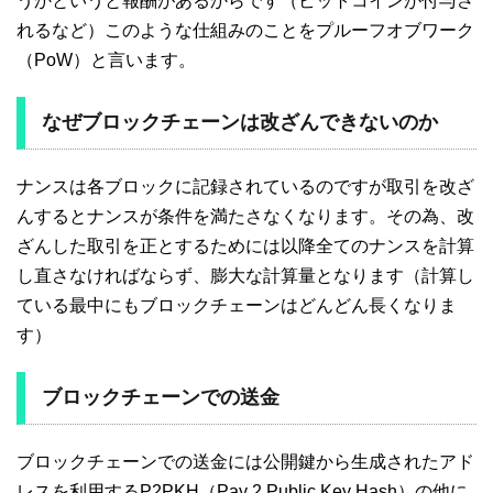
うかというと報酬があるからです（ビットコインが付与さ
れるなど）このような仕組みのことをプルーフオブワーク
（PoW）と言います。
なぜブロックチェーンは改ざんできないのか
ナンスは各ブロックに記録されているのですが取引を改ざ
んするとナンスが条件を満たさなくなります。その為、改
ざんした取引を正とするためには以降全てのナンスを計算
し直さなければならず、膨大な計算量となります（計算し
ている最中にもブロックチェーンはどんどん長くなりま
す）
ブロックチェーンでの送金
ブロックチェーンでの送金には公開鍵から生成されたアド
レスを利用するP2PKH（Pay 2 Public Key Hash）の他に