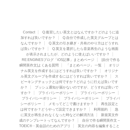
Contact
Q.復習したい英文とはなんですか？どのように追
加すれば良いですか？
Q.自分で作成した英文グループとは
なんですか？
Q.英文の引き継ぎ・共有のやり方はどうすれ
ば良いですか？
Q.英文を選択したら音楽再生のような画面
が表示されましたが、どのように使えばいいですか？
RE:ENGINESブログ「iOS記事」まとめページ
[自分で作る
瞬間英作文]よくある質問
「まとめページ」 一覧
オリジ
ナル英文を作成するにはどうすれば良いですか？
オリジナ
ル英文グループを作成するにはどうすれば良いですか？
ス
ピーキングチェックとは何ですか？どのように行えば良いです
か？
プッシュ通知が届かないのですが、どうすれば良いで
すか？
プライバシーポリシー
プライバシーポリシー
プライバシーポリシー
プライバシーポリシー
プライバ
シーポリシー
メモってどこで書けますか？
再生設定と
は何ですか？どうやって設定できますか？
利用規約
急
に英文が再生されなくなった時などの解消方法
新規英文作
成のテンプレートってなんですか？
自分で作る瞬間英作文 –
TOEIC®・英会話のためのアプリ
英文の内容を編集すること