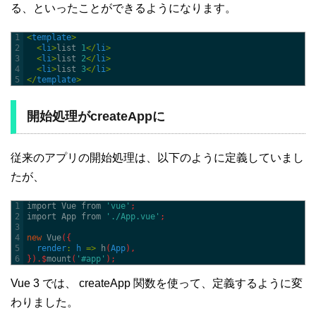
る、といったことができるようになります。
1
<
template
>
2
<
li
>
list
1
<
/
li
>
3
<
li
>
list
2
<
/
li
>
4
<
li
>
list
3
<
/
li
>
5
<
/
template
>
開始処理がcreateAppに
従来のアプリの開始処理は、以下のように定義していまし
たが、
1
import 
Vue 
from
'vue'
;
2
import 
App 
from
'./App.vue'
;
3
4
new
Vue
(
{
5
render
:
h
=
>
h
(
App
)
,
6
}
)
.
$
mount
(
'#app'
)
;
Vue 3 では、 createApp 関数を使って、定義するように変
わりました。