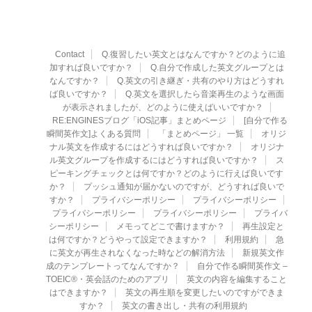
Contact
Q.復習したい英文とはなんですか？どのように追
加すれば良いですか？
Q.自分で作成した英文グループとは
なんですか？
Q.英文の引き継ぎ・共有のやり方はどうすれ
ば良いですか？
Q.英文を選択したら音楽再生のような画面
が表示されましたが、どのように使えばいいですか？
RE:ENGINESブログ「iOS記事」まとめページ
[自分で作る
瞬間英作文]よくある質問
「まとめページ」 一覧
オリジ
ナル英文を作成するにはどうすれば良いですか？
オリジナ
ル英文グループを作成するにはどうすれば良いですか？
ス
ピーキングチェックとは何ですか？どのように行えば良いです
か？
プッシュ通知が届かないのですが、どうすれば良いで
すか？
プライバシーポリシー
プライバシーポリシー
プライバシーポリシー
プライバシーポリシー
プライバ
シーポリシー
メモってどこで書けますか？
再生設定と
は何ですか？どうやって設定できますか？
利用規約
急
に英文が再生されなくなった時などの解消方法
新規英文作
成のテンプレートってなんですか？
自分で作る瞬間英作文 –
TOEIC®・英会話のためのアプリ
英文の内容を編集すること
はできますか？
英文の再生順を変更したいのですができま
すか？
英文の書き出し・共有の利用規約