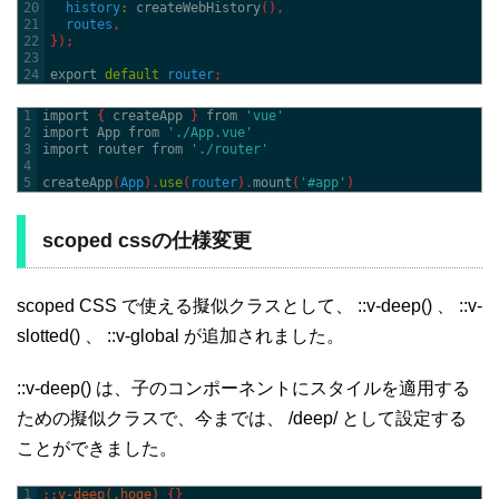
20
history
:
createWebHistory
(
)
,
21
routes
,
22
}
)
;
23
24
export 
default
router
;
1
import
{
createApp
}
from
'vue'
2
import 
App 
from
'./App.vue'
3
import 
router 
from
'./router'
4
5
createApp
(
App
)
.
use
(
router
)
.
mount
(
'#app'
)
scoped cssの仕様変更
scoped CSS で使える擬似クラスとして、 ::v-deep() 、 ::v-
slotted() 、 ::v-global が追加されました。
::v-deep() は、子のコンポーネントにスタイルを適用する
ための擬似クラスで、今までは、 /deep/ として設定する
ことができました。
1
::v-deep(.hoge) 
{
}