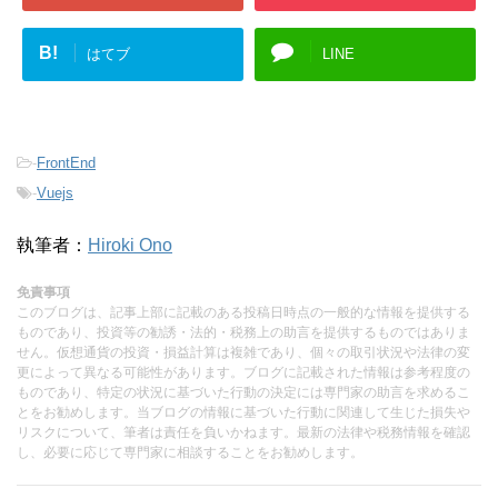
B!
はてブ
LINE
-
FrontEnd
-
Vuejs
執筆者：
Hiroki Ono
免責事項
このブログは、記事上部に記載のある投稿日時点の一般的な情報を提供する
ものであり、投資等の勧誘・法的・税務上の助言を提供するものではありま
せん。仮想通貨の投資・損益計算は複雑であり、個々の取引状況や法律の変
更によって異なる可能性があります。ブログに記載された情報は参考程度の
ものであり、特定の状況に基づいた行動の決定には専門家の助言を求めるこ
とをお勧めします。当ブログの情報に基づいた行動に関連して生じた損失や
リスクについて、筆者は責任を負いかねます。最新の法律や税務情報を確認
し、必要に応じて専門家に相談することをお勧めします。