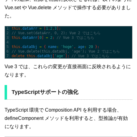
Vue.set や Vue.delete メソッドで操作する必要がありまし
た。
1
this
.
dataArr
=
[
1
,
2
,
3
]
;
2
// Vue.set(dataArr, 0, 2); Vue 2 ではこちら
3
this
.
dataArr
[
0
]
=
2
;
// Vue 3 ではこちら
4
5
this
.
dataObj
=
{
name
:
'hoge'
,
age
:
20
}
;
6
// Vue.delete(this.dataObj, 'age'); Vue 2 ではこちら
7
delete
this
.
dataObj
[
'age'
]
;
// Vue 3 ではこちら
Vue 3 では、これらの変更が直接画面に反映されるように
なります。
TypeScriptサポートの強化
TypeScript 環境で Composition API を利用する場合、
defineComponent メソッドを利用すると、型推論が有効
になります。