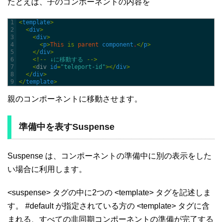
たとえば、子のコンポーネントの内容を
1
<
template
>
2
<
div
>
3
<
div
>
4
<
p
>
This
is
parent
component
.
<
/
p
>
5
<
/
div
>
6
<
!
--
↓に移動する
--
>
7
<
div 
id
=
"teleport-id"
>
<
/
div
>
8
<
/
div
>
9
<
/
template
>
親のコンポーネントに移動させます。
準備中を表すSuspense
Suspense は、コンポーネントの準備中に別の表示をした
い場合に利用します。
<suspense> タグの中に2つの <template> タグを記述しま
す。 #default が指定されている方の <template> タグに含
まれる、すべての非同期コンポーネントの準備が完了する