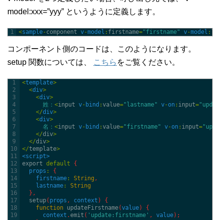
model:xxx=”yyy” というように定義します。
1
<
sample
-
component
v
-
model
:
firstname
=
"firstname"
v
-
model
:
la
コンポーネント側のコードは、このようになります。
setup 関数については、
こちら
をご覧ください。
1
<
template
>
2
<
div
>
3
<
div
>
4
姓：
<
input
v
-
bind
:
value
=
"lastname"
v
-
on
:
input
=
"updat
5
<
/
div
>
6
<
div
>
7
名：
<
input
v
-
bind
:
value
=
"firstname"
v
-
on
:
input
=
"upda
8
<
/
div
>
9
<
/
div
>
10
<
/
template
>
11
<script>
12
export
default
{
13
props
:
{
14
firstname
:
String
,
15
lastname
:
String
16
}
,
17
setup
(
props
,
context
)
{
18
function
updateFirstname
(
value
)
{
19
context
.
emit
(
'update:firstname'
,
value
)
;