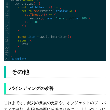
8
async 
setup
(
)
{
9
const
fetchItem
=
(
)
=
>
{
10
return
new
Promise
(
resolve
=
>
{
11
setTimeout
(
(
)
=
>
{
12
resolve
(
{
name
:
'hoge'
,
price
:
100
}
)
13
}
,
1000
)
14
}
)
;
15
}
16
17
const
item
=
await 
fetchItem
(
)
;
18
return
{
19
item
20
}
21
}
22
}
23
</script>
その他
バインディングの改善
これまでは、配列の要素の更新や、オブジェクトのプロパ
ティの追加、削除を画面に反映させるには、以下のように