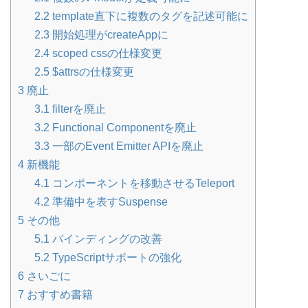
2.2
template直下に複数のタグを記述可能に
2.3
開始処理がcreateAppに
2.4
scoped cssの仕様変更
2.5
$attrsの仕様変更
3
廃止
3.1
filterを廃止
3.2
Functional Componentを廃止
3.3
一部のEvent Emitter APIを廃止
4
新機能
4.1
コンポーネントを移動させるTeleport
4.2
準備中を表すSuspense
5
その他
5.1
バインディングの改善
5.2
TypeScriptサポートの強化
6
さいごに
7
おすすめ書籍