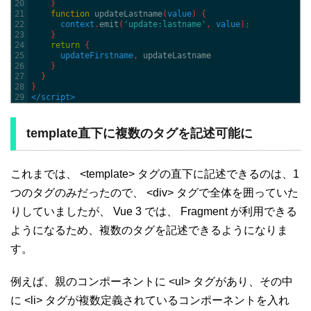
20
}
21
function
updateLastname
(
value
)
{
22
context
.
emit
(
'update:lastname'
,
value
)
;
23
}
24
return
{
25
updateFirstname
,
updateLastname
26
}
27
}
28
}
29
</script>
template直下に複数のタグを記述可能に
これまでは、 <template> タグの直下に記述できるのは、1
つのタグのみだったので、 <div> タグで全体を囲っていた
りしていましたが、 Vue 3 では、 Fragment が利用できる
ようになるため、複数のタグを記述できるようになりま
す。
例えば、親のコンポーネントに <ul> タグがあり、その中
に <li> タグが複数定義されているコンポーネントを入れ