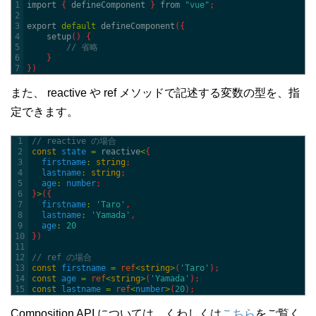
1
import
{
defineComponent
}
from
"vue"
;
2
3
export
default
defineComponent
(
{
4
setup
(
)
{
5
// 省略
6
}
7
}
)
また、 reactive や ref メソッドで記述する変数の型を、指
定できます。
1
// reactive の場合
2
const
state
=
reactive
<
{
3
firstname
:
string
;
4
lastname
:
string
;
5
age
:
number
;
6
}
>
(
{
7
firstname
:
'Taro'
,
8
lastname
:
'Yamada'
,
9
age
:
20
10
}
)
11
12
// ref の場合
13
const
firstname
=
ref
<
string
>
(
'Taro'
)
;
14
const
age
=
ref
<
string
>
(
'Yamada'
)
;
15
const
lastname
=
ref
<
number
>
(
20
)
;
Composition API については、くわしくは
こちら
をご覧く