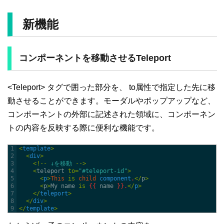
新機能
コンポーネントを移動させるTeleport
<Teleport> タグで囲った部分を、 to属性で指定した先に移
動させることができます。モーダルやポップアップなど、
コンポーネントの外部に記述された領域に、コンポーネン
トの内容を反映する際に便利な機能です。
1
<
template
>
2
<
div
>
3
<
!
--
↓を移動
--
>
4
<
teleport 
to
=
"#teleport-id"
>
5
<
p
>
This
is
child
component
.
<
/
p
>
6
<
p
>
My
name
is
{
{
name
}
}
.
<
/
p
>
7
<
/
teleport
>
8
<
/
div
>
9
<
/
template
>