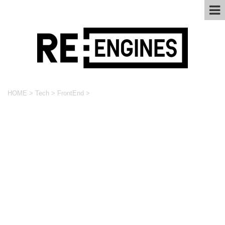
HOME
>
Tech
>
FrontEnd
>