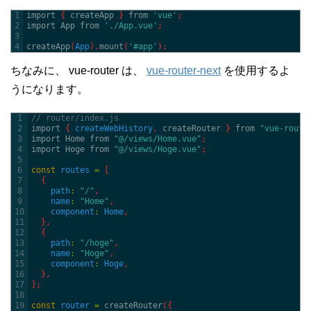
1
import
{
createApp
}
from
'vue'
;
2
import 
App 
from
'./App.vue'
;
3
4
createApp
(
App
)
.
mount
(
'#app'
)
;
ちなみに、 vue-router は、
vue-router-next
を使用するよ
うになります。
1
// router/index.js
2
import
{
createWebHistory
,
createRouter
}
from
"vue-route
3
import 
Home 
from
"@/views/Home.vue"
;
4
import 
Hoge 
from
"@/views/Hoge.vue"
;
5
6
const
routes
=
[
7
{
8
path
:
"/"
,
9
name
:
"Home"
,
10
component
:
Home
,
11
}
,
12
{
13
path
:
"/hoge"
,
14
name
:
"Hoge"
,
15
component
:
Hoge
,
16
}
,
17
]
;
18
19
const
router
=
createRouter
(
{