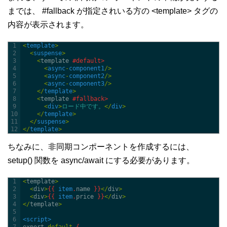
までは、 #fallback が指定されいる方の <template> タグの
内容が表示されます。
1
<
template
>
2
<
suspense
>
3
<
template
#default>
4
<
async
-
component1
/
>
5
<
async
-
component2
/
>
6
<
async
-
component3
/
>
7
<
/
template
>
8
<
template
#fallback>
9
<
div
>
ロード中です。
<
/
div
>
10
<
/
template
>
11
<
/
suspense
>
12
<
/
template
>
ちなみに、非同期コンポーネントを作成するには、
setup() 関数を async/await にする必要があります。
1
<
template
>
2
<
div
>
{
{
item
.
name
}
}
<
/
div
>
3
<
div
>
{
{
item
.
price
}
}
<
/
div
>
4
<
/
template
>
5
6
<script>
7
export
default
{