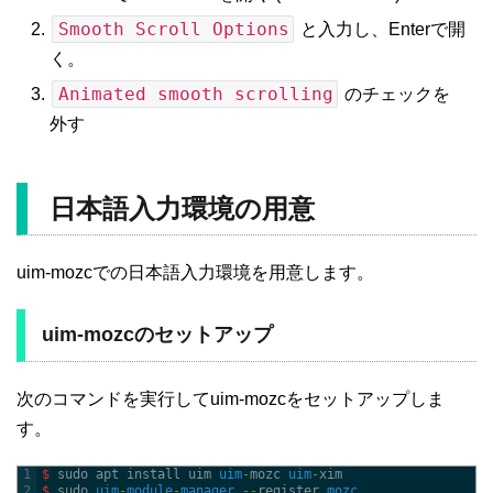
Smooth Scroll Options
と入力し、Enterで開
く。
Animated smooth scrolling
のチェックを
外す
日本語入力環境の用意
uim-mozcでの日本語入力環境を用意します。
uim-mozcのセットアップ
次のコマンドを実行してuim-mozcをセットアップしま
す。
1
$
sudo 
apt 
install 
uim 
uim
-
mozc 
uim
-
xim
2
$
sudo 
uim
-
module
-
manager
--
register 
mozc