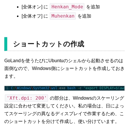
Henkan_Mode
[全体オン] に
を追加
Muhenkan
[全体オフ] に
を追加
ショートカットの作成
GoLandを使うたびにUbuntuのシェルから起動させるのは
面倒なので、Windows側にショートカットを作成しておき
ます。
1
C
:
\
Windows
\
System32
\
wsl
.
exe 
bash
-
c
"export DISPLAY=$(awk 
'Xft.dpi: 200'
の部分は、Windowsのスケーリング
設定に合わせて変更してください。私の場合は、日によっ
てスケーリングの異なるディスプレイで作業するため、こ
のショートカットを分けて作成し、使い分けています。