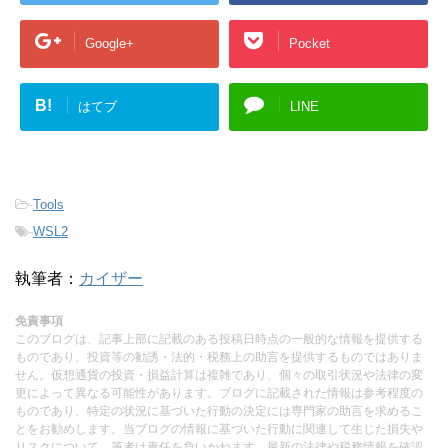
Google+
Pocket
B!
はてブ
LINE
-
Tools
-
WSL2
執筆者：
カイザー
免責事項
このブログは、記事上部に記載のある投稿日時点の一般的な情報を提供する
ものであり、投資等の勧誘・法的・税務上の助言を提供するものではありま
せん。仮想通貨の投資・損益計算は複雑であり、個々の取引状況や法律の変
更によって異なる可能性があります。ブログに記載された情報は参考程度の
ものであり、特定の状況に基づいた行動の決定には専門家の助言を求めるこ
とをお勧めします。当ブログの情報に基づいた行動に関連して生じた損失や
リスクについて、筆者は責任を負いかねます。最新の法律や税務情報を確認