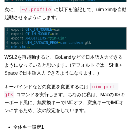
~/.profile
次に、
に以下を追記して、uim-ximを自動
起動させるようにします。
1
export 
GTK_IM_MODULE
=
uim
2
export 
QT_IM_MODULE
=
uim
3
export 
XMODIFIERS
=
"@im=uim"
4
export 
UIM_CANDWIN_PROG
=
uim
-
candwin
-
gtk
5
uim
-
xim
&
WSL2を再起動すると、GoLandなどで日本語入力できる
ようになっていると思います。(デフォルトでは、Shift +
Spaceで日本語入力できるようになります。)
uim-pref-
キーバインドなどの変更を変更するには
gtk
コマンドを実行します。ちなみに私は、MacのJISキ
ーボード風に、無変換キーでIMEオフ、変換キーでIMEオ
ンにするため、次の設定をしています。
全体キー設定1