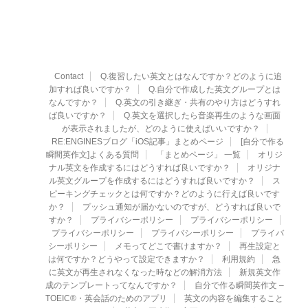
Contact
Q.復習したい英文とはなんですか？どのように追
加すれば良いですか？
Q.自分で作成した英文グループとは
なんですか？
Q.英文の引き継ぎ・共有のやり方はどうすれ
ば良いですか？
Q.英文を選択したら音楽再生のような画面
が表示されましたが、どのように使えばいいですか？
RE:ENGINESブログ「iOS記事」まとめページ
[自分で作る
瞬間英作文]よくある質問
「まとめページ」 一覧
オリジ
ナル英文を作成するにはどうすれば良いですか？
オリジナ
ル英文グループを作成するにはどうすれば良いですか？
ス
ピーキングチェックとは何ですか？どのように行えば良いです
か？
プッシュ通知が届かないのですが、どうすれば良いで
すか？
プライバシーポリシー
プライバシーポリシー
プライバシーポリシー
プライバシーポリシー
プライバ
シーポリシー
メモってどこで書けますか？
再生設定と
は何ですか？どうやって設定できますか？
利用規約
急
に英文が再生されなくなった時などの解消方法
新規英文作
成のテンプレートってなんですか？
自分で作る瞬間英作文 –
TOEIC®・英会話のためのアプリ
英文の内容を編集すること