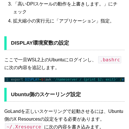
「高いDPIスケールの動作を上書きします。」にチ
ェック
拡大縮小の実行元に「アプリケーション」指定。
DISPLAY環境変数の設定
.bashrc
ここで一旦WSL2上のUbuntuにログインし、
に次の内容を追記します。
1
export 
DISPLAY
=
$
(
awk
'/nameserver / {print $2; exit}'
/
etc
Ubuntu側のスケーリング設定
GoLandを正しいスケーリングで起動させるには、Ubuntu
側のX Resourcesの設定をする必要があります。
~/.Xresource
に次の内容を書き込みます。