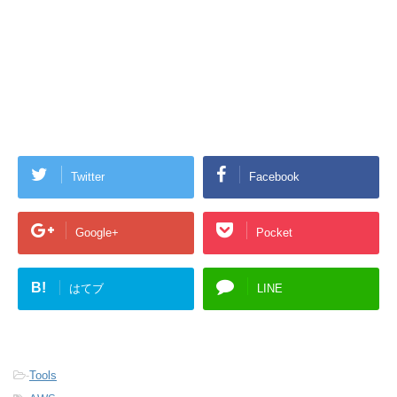
Twitter
Facebook
Google+
Pocket
B!
はてブ
LINE
-
Tools