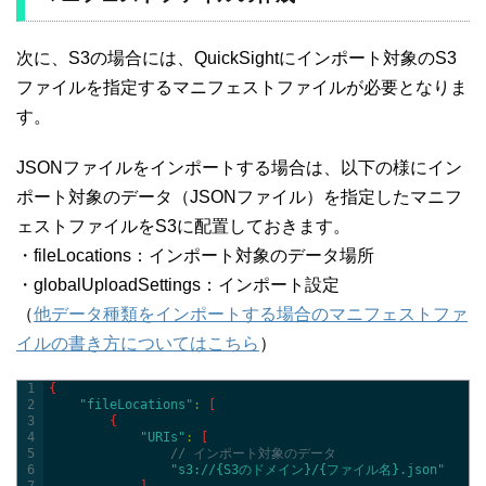
次に、S3の場合には、QuickSightにインポート対象のS3
ファイルを指定するマニフェストファイルが必要となりま
す。
JSONファイルをインポートする場合は、以下の様にイン
ポート対象のデータ（JSONファイル）を指定したマニフ
ェストファイルをS3に配置しておきます。
・fileLocations：インポート対象のデータ場所
・globalUploadSettings：インポート設定
（
他データ種類をインポートする場合のマニフェストファ
イルの書き方についてはこちら
）
1
{
2
"fileLocations"
:
[
3
{
4
"URIs"
:
[
5
// インポート対象のデータ
6
"s3://{S3のドメイン}/{ファイル名}.json"