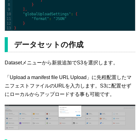
7
]
8
}
9
]
,
10
"globalUploadSettings"
:
{
11
"format"
:
"JSON"
12
}
13
}
データセットの作成
Datasetメニューから新規追加でS3を選択します。
「Upload a manifest file URL Upload」に先程配置したマ
ニフェストファイルのURLを入力します。S3に配置せず
にローカルからアップロードする事も可能です。