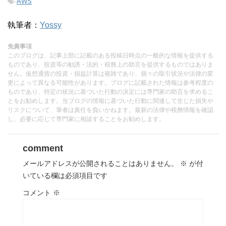
-
AWS
執筆者：
Yossy
免責事項
このブログは、記事上部に記載のある投稿日時点の一般的な情報を提供する
ものであり、投資等の勧誘・法的・税務上の助言を提供するものではありま
せん。仮想通貨の投資・損益計算は複雑であり、個々の取引状況や法律の変
更によって異なる可能性があります。ブログに記載された情報は参考程度の
ものであり、特定の状況に基づいた行動の決定には専門家の助言を求めるこ
とをお勧めします。当ブログの情報に基づいた行動に関連して生じた損失や
リスクについて、筆者は責任を負いかねます。最新の法律や税務情報を確認
し、必要に応じて専門家に相談することをお勧めします。
comment
メールアドレスが公開されることはありません。
※
が付
いている欄は必須項目です
コメント
※