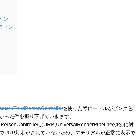
イン
ライン
etsのThirdPersonController
を使った際にモデルがピンク色
かった件を掘り下げていきます。
sonControllerはURP(UniversalRenderPipelineの略)に対
でURP対応がされていないため、マテリアルが正常に表示で