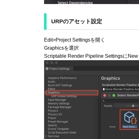
URPのアセット設定
Edit>Project Settingsを開く
Graphicsを選択
Scriptable Render Pipeline SettingsにNe