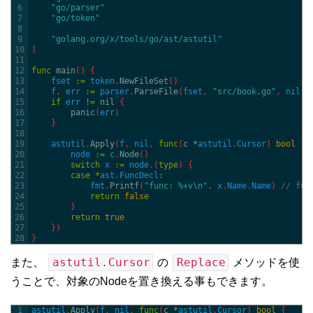
6
"go/parser"
7
"go/token"
8
9
"golang.org/x/tools/go/ast/astutil"
10
)
11
12
func
main
(
)
{
13
fset
:
=
token
.
NewFileSet
(
)
14
f
,
err
:
=
parser
.
ParseFile
(
fset
,
"src/book.go"
,
nil
,
15
if
err
!=
nil
{
16
panic
(
err
)
17
}
18
19
astutil
.
Apply
(
f
,
nil
,
func
(
c *
astutil
.
Cursor
)
bool
{
20
node
:
=
c
.
Node
(
)
21
switch
x
:
=
node
.
(
type
)
{
22
case
*
ast
.
FuncDecl
:
23
fmt
.
Printf
(
"func: %+v\n"
,
x
.
Name
.
Name
)
// fun
24
return
false
25
}
26
return
true
27
}
)
28
}
astutil.Cursor
Replace
また、
の
メソッドを使
うことで、対象のNodeを置き換える事もできます。
1
astutil
.
Apply
(
f
,
nil
,
func
(
c *
astutil
.
Cursor
)
bool
{