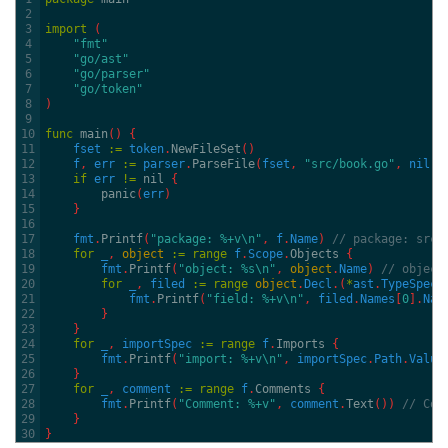
2
3
import
(
4
"fmt"
5
"go/ast"
6
"go/parser"
7
"go/token"
8
)
9
10
func
main
(
)
{
11
fset
:
=
token
.
NewFileSet
(
)
12
f
,
err
:
=
parser
.
ParseFile
(
fset
,
"src/book.go"
,
nil
,
13
if
err
!=
nil
{
14
panic
(
err
)
15
}
16
17
fmt
.
Printf
(
"package: %+v\n"
,
f
.
Name
)
// package: src
18
for
_
,
object
:
=
range
f
.
Scope
.
Objects
{
19
fmt
.
Printf
(
"object: %s\n"
,
object
.
Name
)
// object
20
for
_
,
filed
:
=
range
object
.
Decl
.
(
*
ast
.
TypeSpec
)
21
fmt
.
Printf
(
"field: %+v\n"
,
filed
.
Names
[
0
]
.
Nam
22
}
23
}
24
for
_
,
importSpec
:
=
range
f
.
Imports
{
25
fmt
.
Printf
(
"import: %+v\n"
,
importSpec
.
Path
.
Value
26
}
27
for
_
,
comment
:
=
range
f
.
Comments
{
28
fmt
.
Printf
(
"Comment: %+v"
,
comment
.
Text
(
)
)
// Com
29
}
30
}