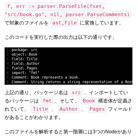
f, err := parser.ParseFile(fset,
"src/book.go", nil, parser.ParseComments)
ast,File
で対象のファイルを
に変換しています。
このコードを実行した際の出力は以下の通りです。
1
package
:
src
2
object
:
Book
3
field
:
Title
4
field
:
Author
5
field
:
Pages
6
import
:
"fmt"
7
Comment
:
Book 
represents
a
book
.
8
Comment
:
String
returns
a
string
representation 
of
a
Book
.
src
上記の通り、パッケージ名は
、インポートしてい
fmt
Book
るパッケージは
、そして、
構造体が定義さ
Title
Author
Pages
れていて、
、
、
フィールド
があることがわかります。
このファイルを解析すると第一階層には3つのNodeがあり