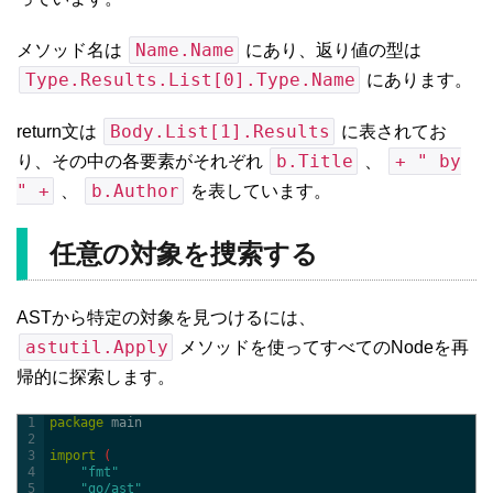
Name.Name
メソッド名は
にあり、返り値の型は
Type.Results.List[0].Type.Name
にあります。
Body.List[1].Results
return文は
に表されてお
b.Title
+ " by
り、その中の各要素がそれぞれ
、
" +
b.Author
、
を表しています。
任意の対象を捜索する
ASTから特定の対象を見つけるには、
astutil.Apply
メソッドを使ってすべてのNodeを再
帰的に探索します。
1
package
main
2
3
import
(
4
"fmt"
5
"go/ast"