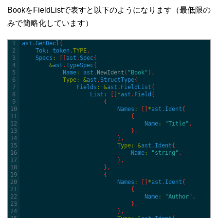
BookをFieldListで表すと以下のようになります（最低限の
みで簡略化しています）
1
ast
.
GenDecl
{
2
Tok
:
token
.
TYPE
,
3
Specs
:
[
]
ast
.
Spec
{
4
&
ast
.
TypeSpec
{
5
Name
:
ast
.
NewIdent
(
"Book"
)
,
6
Type
:
&
ast
.
StructType
{
7
Fields
:
&
ast
.
FieldList
{
8
List
:
[
]
*
ast
.
Field
{
9
{
10
Names
:
[
]
*
ast
.
Ident
{
11
{
12
Name
:
"Title"
,
13
}
,
14
}
,
15
Type
:
&
ast
.
Ident
{
16
Name
:
"string"
,
17
}
,
18
}
,
19
{
20
Names
:
[
]
*
ast
.
Ident
{
21
{
22
Name
:
"Author"
,
23
}
,
24
}
,