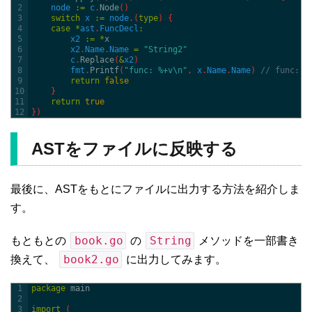
2
node
:
=
c
.
Node
(
)
3
switch
x
:
=
node
.
(
type
)
{
4
case
*
ast
.
FuncDecl
:
5
x2
:
=
*
x
6
x2
.
Name
.
Name
=
"String2"
7
c
.
Replace
(
&
x2
)
8
fmt
.
Printf
(
"func: %+v\n"
,
x
.
Name
.
Name
)
// func: S
9
return
false
10
}
11
return
true
12
}
)
ASTをファイルに反映する
最後に、ASTをもとにファイルに出力する方法を紹介しま
す。
book.go
String
もともとの
の
メソッドを一部書き
book2.go
換えて、
に出力してみます。
1
package
main
2
3
import
(