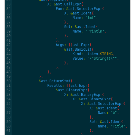
33
X
:
&
ast
.
CallExpr
{
34
Fun
:
&
ast
.
SelectorExpr
{
35
X
:
&
ast
.
Ident
{
36
Name
:
"fmt"
,
37
}
,
38
Sel
:
&
ast
.
Ident
{
39
Name
:
"Println"
,
40
}
,
41
}
,
42
Args
:
[
]
ast
.
Expr
{
43
&
ast
.
BasicLit
{
44
Kind
:
token
.
STRING
,
45
Value
:
"\"String()\""
,
46
}
,
47
}
,
48
}
,
49
}
,
50
&
ast
.
ReturnStmt
{
51
Results
:
[
]
ast
.
Expr
{
52
&
ast
.
BinaryExpr
{
53
X
:
&
ast
.
BinaryExpr
{
54
X
:
&
ast
.
BinaryExpr
{
55
X
:
&
ast
.
SelectorExpr
{
56
X
:
&
ast
.
Ident
{
57
Name
:
"b"
,
58
}
,
59
Sel
:
&
ast
.
Ident
{
60
Name
:
"Title"
,
61
}
,