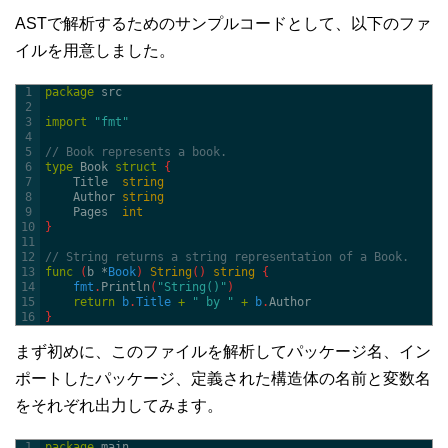
ASTで解析するためのサンプルコードとして、以下のファ
イルを用意しました。
1
package
src
2
3
import
"fmt"
4
5
// Book represents a book.
6
type
Book
struct
{
7
Title  
string
8
Author 
string
9
Pages  
int
10
}
11
12
// String returns a string representation of a Book.
13
func
(
b *
Book
)
String
(
)
string
{
14
fmt
.
Println
(
"String()"
)
15
return
b
.
Title
+
" by "
+
b
.
Author
16
}
まず初めに、このファイルを解析してパッケージ名、イン
ポートしたパッケージ、定義された構造体の名前と変数名
をそれぞれ出力してみます。
1
package
main