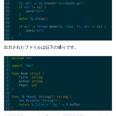
34
fp
,
err
:
=
os
.
Create
(
"src/book2.go"
)
35
if
err
!=
nil
{
36
panic
(
err
)
37
}
38
defer
fp
.
Close
(
)
39
40
if
err
:
=
format
.
Node
(
fp
,
fset
,
f
)
;
err
!=
nil
{
41
panic
(
err
)
42
}
43
}
出力されたファイルは以下の通りです。
1
package
src
2
3
import
"fmt"
4
5
type
Book
struct
{
6
Title  
string
7
Author 
string
8
Pages  
int
9
}
10
11
func
(
b *
Book
)
String2
(
)
string
{
12
fmt
.
Println
(
"String()"
)
13
return
b
.
Title
+
" by "
+
b
.
Author
14
}