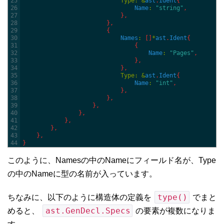
25
Type
:
&
ast
.
Ident
{
26
Name
:
"string"
,
27
}
,
28
}
,
29
{
30
Names
:
[
]
*
ast
.
Ident
{
31
{
32
Name
:
"Pages"
,
33
}
,
34
}
,
35
Type
:
&
ast
.
Ident
{
36
Name
:
"int"
,
37
}
,
38
}
,
39
}
,
40
}
,
41
}
,
42
}
,
43
}
,
44
}
このように、Namesの中のNameにフィールド名が、Type
の中のNameに型の名前が入っています。
type()
ちなみに、以下のように構造体の定義を
でまと
ast.GenDecl.Specs
めると、
の要素が複数になりま