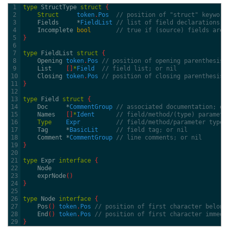
1
type
StructType
struct
{
2
Struct
token
.
Pos
// position of "struct" keyword
3
Fields     *
FieldList
// list of field declarations
4
Incomplete 
bool
// true if (source) fields are 
5
}
6
7
type
FieldList
struct
{
8
Opening 
token
.
Pos
// position of opening parenthesis/
9
List
[
]
*
Field
// field list; or nil
10
Closing 
token
.
Pos
// position of closing parenthesis/
11
}
12
13
type
Field
struct
{
14
Doc     *
CommentGroup
// associated documentation; or
15
Names
[
]
*
Ident
// field/method/(type) paramete
16
Type
Expr
// field/method/parameter type;
17
Tag     *
BasicLit
// field tag; or nil
18
Comment *
CommentGroup
// line comments; or nil
19
}
20
21
type
Expr
interface
{
22
Node
23
exprNode
(
)
24
}
25
26
type
Node
interface
{
27
Pos
(
)
token
.
Pos
// position of first character belong
28
End
(
)
token
.
Pos
// position of first character immedi
29
}