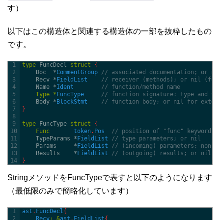
す）
以下はこの構造体と関連する構造体の一部を抜粋したもの
です。
1
type
FuncDecl
struct
{
2
Doc  *
CommentGroup
// associated documentation; or ni
3
Recv *
FieldList
// receiver (methods); or nil (fun
4
Name *
Ident
// function/method name
5
Type
*
FuncType
// function signature: type and va
6
Body *
BlockStmt
// function body; or nil for exter
7
}
8
9
type
FuncType
struct
{
10
Func
token
.
Pos
// position of "func" keyword (
11
TypeParams *
FieldList
// type parameters; or nil
12
Params     *
FieldList
// (incoming) parameters; non-n
13
Results    *
FieldList
// (outgoing) results; or nil
14
}
StringメソッドをFuncTypeで表すと以下のようになります
（最低限のみで簡略化しています）
1
ast
.
FuncDecl
{
2
Recv
:
&
ast
.
FieldList
{