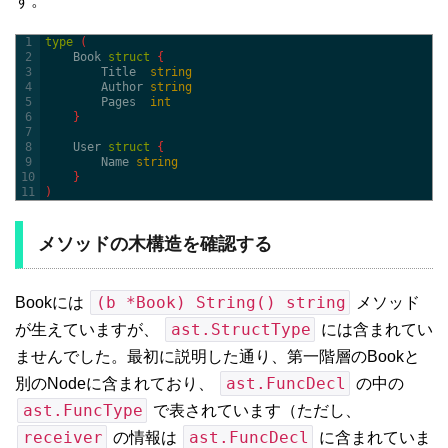
す。
1
type
(
2
Book
struct
{
3
Title  
string
4
Author 
string
5
Pages  
int
6
}
7
8
User
struct
{
9
Name 
string
10
}
11
)
メソッドの木構造を確認する
(b *Book) String() string
Bookには
メソッド
ast.StructType
が生えていますが、
には含まれてい
ませんでした。最初に説明した通り、第一階層のBookと
ast.FuncDecl
別のNodeに含まれており、
の中の
ast.FuncType
で表されています（ただし、
receiver
ast.FuncDecl
の情報は
に含まれていま