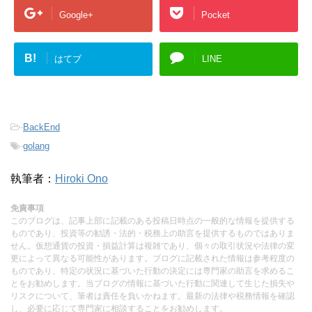
Google+
Pocket
B!
はてブ
LINE
-
BackEnd
-
golang
執筆者：
Hiroki Ono
免責事項
このブログは、記事上部に記載のある投稿日時点の一般的な情報を提供する
ものであり、投資等の勧誘・法的・税務上の助言を提供するものではありま
せん。仮想通貨の投資・損益計算は複雑であり、個々の取引状況や法律の変
更によって異なる可能性があります。ブログに記載された情報は参考程度の
ものであり、特定の状況に基づいた行動の決定には専門家の助言を求めるこ
とをお勧めします。当ブログの情報に基づいた行動に関連して生じた損失や
リスクについて、筆者は責任を負いかねます。最新の法律や税務情報を確認
し、必要に応じて専門家に相談することをお勧めします。