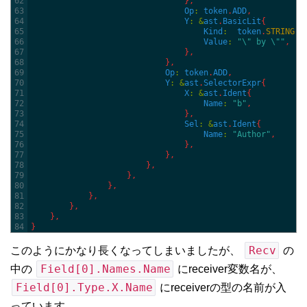
62
}
,
63
Op
:
token
.
ADD
,
64
Y
:
&
ast
.
BasicLit
{
65
Kind
:
token
.
STRING
,
66
Value
:
"\" by \""
,
67
}
,
68
}
,
69
Op
:
token
.
ADD
,
70
Y
:
&
ast
.
SelectorExpr
{
71
X
:
&
ast
.
Ident
{
72
Name
:
"b"
,
73
}
,
74
Sel
:
&
ast
.
Ident
{
75
Name
:
"Author"
,
76
}
,
77
}
,
78
}
,
79
}
,
80
}
,
81
}
,
82
}
,
83
}
,
84
}
Recv
このようにかなり長くなってしまいましたが、
の
Field[0].Names.Name
中の
にreceiver変数名が、
Field[0].Type.X.Name
にreceiverの型の名前が入
っています。