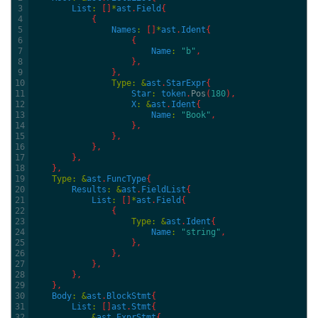
3
List
:
[
]
*
ast
.
Field
{
4
{
5
Names
:
[
]
*
ast
.
Ident
{
6
{
7
Name
:
"b"
,
8
}
,
9
}
,
10
Type
:
&
ast
.
StarExpr
{
11
Star
:
token
.
Pos
(
180
)
,
12
X
:
&
ast
.
Ident
{
13
Name
:
"Book"
,
14
}
,
15
}
,
16
}
,
17
}
,
18
}
,
19
Type
:
&
ast
.
FuncType
{
20
Results
:
&
ast
.
FieldList
{
21
List
:
[
]
*
ast
.
Field
{
22
{
23
Type
:
&
ast
.
Ident
{
24
Name
:
"string"
,
25
}
,
26
}
,
27
}
,
28
}
,
29
}
,
30
Body
:
&
ast
.
BlockStmt
{
31
List
:
[
]
ast
.
Stmt
{
32
&
ast
.
ExprStmt
{