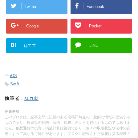
Twitter
Facebook
Google+
Pocket
B!
はてブ
LINE
-
iOS
-
Swift
執筆者：
suzuki
免責事項
このブログは、記事上部に記載のある投稿日時点の一般的な情報を提供する
ものであり、投資等の勧誘・法的・税務上の助言を提供するものではありま
せん。仮想通貨の投資・損益計算は複雑であり、個々の取引状況や法律の変
更によって異なる可能性があります。ブログに記載された情報は参考程度の