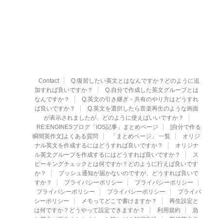
Contact
Q.復習したい英文とはなんですか？どのように追
加すれば良いですか？
Q.自分で作成した英文グループとは
なんですか？
Q.英文の引き継ぎ・共有のやり方はどうすれ
ば良いですか？
Q.英文を選択したら音楽再生のような画面
が表示されましたが、どのように使えばいいですか？
RE:ENGINESブログ「iOS記事」まとめページ
[自分で作る
瞬間英作文]よくある質問
「まとめページ」 一覧
オリジ
ナル英文を作成するにはどうすれば良いですか？
オリジナ
ル英文グループを作成するにはどうすれば良いですか？
ス
ピーキングチェックとは何ですか？どのように行えば良いです
か？
プッシュ通知が届かないのですが、どうすれば良いで
すか？
プライバシーポリシー
プライバシーポリシー
プライバシーポリシー
プライバシーポリシー
プライバ
シーポリシー
メモってどこで書けますか？
再生設定と
は何ですか？どうやって設定できますか？
利用規約
急