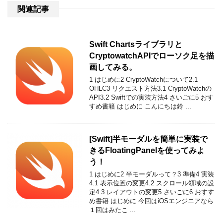
関連記事
Swift Chartsライブラリと
CryptowatchAPIでローソク足を描
画してみる。
1 はじめに2 CryptoWatchについて2.1
OHLC3 リクエスト方法3.1 CryptoWatchの
API3.2 Swiftでの実装方法4 さいごに5 おす
すめ書籍 はじめに こんにちは鈴 ...
[Swift]半モーダルを簡単に実装で
きるFloatingPanelを使ってみよ
う！
1 はじめに2 半モーダルって？3 準備4 実装
4.1 表示位置の変更4.2 スクロール領域の設
定4.3 レイアウトの変更5 さいごに6 おすす
め書籍 はじめに 今回はiOSエンジニアなら
１回はみたこ ...