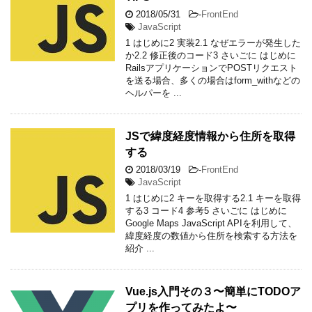
2018/05/31
-
FrontEnd
JavaScript
1 はじめに2 実装2.1 なぜエラーが発生した
か2.2 修正後のコード3 さいごに はじめに
RailsアプリケーションでPOSTリクエスト
を送る場合、多くの場合はform_withなどの
ヘルパーを ...
JSで緯度経度情報から住所を取得
する
2018/03/19
-
FrontEnd
JavaScript
1 はじめに2 キーを取得する2.1 キーを取得
する3 コード4 参考5 さいごに はじめに
Google Maps JavaScript APIを利用して、
緯度経度の数値から住所を検索する方法を
紹介 ...
Vue.js入門その３〜簡単にTODOア
プリを作ってみたよ〜