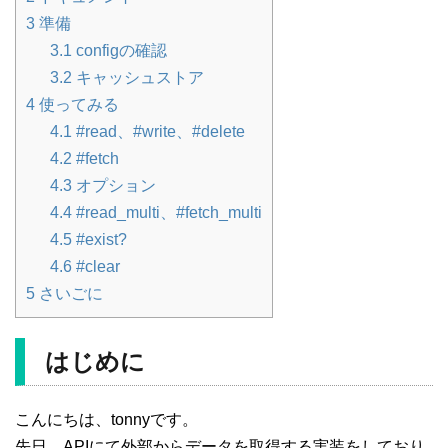
3
準備
3.1
configの確認
3.2
キャッシュストア
4
使ってみる
4.1
#read、#write、#delete
4.2
#fetch
4.3
オプション
4.4
#read_multi、#fetch_multi
4.5
#exist?
4.6
#clear
5
さいごに
はじめに
こんにちは、tonnyです。
先日、APIにて外部からデータを取得する実装をしており