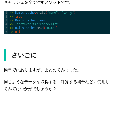
キャッシュを全て消すメソッドです。
1
>>
Rails
.
cache
.
write
(
"name"
,
"tonny"
)
2
=
>
true
3
>>
Rails
.
cache
.
clear
4
=
>
[
"path/to/tmp/cache/1A2"
]
5
>>
Rails
.
cache
.
read
(
"name"
)
6
=
>
nil
さいごに
簡単ではありますが、まとめてみました。
同じようなデータを取得する、計算する場合などに使用し
てみてはいかがでしょうか？