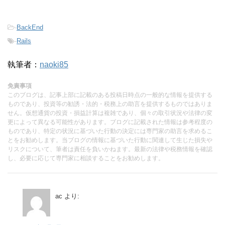
-
BackEnd
-
Rails
執筆者：
naoki85
免責事項
このブログは、記事上部に記載のある投稿日時点の一般的な情報を提供する
ものであり、投資等の勧誘・法的・税務上の助言を提供するものではありま
せん。仮想通貨の投資・損益計算は複雑であり、個々の取引状況や法律の変
更によって異なる可能性があります。ブログに記載された情報は参考程度の
ものであり、特定の状況に基づいた行動の決定には専門家の助言を求めるこ
とをお勧めします。当ブログの情報に基づいた行動に関連して生じた損失や
リスクについて、筆者は責任を負いかねます。最新の法律や税務情報を確認
し、必要に応じて専門家に相談することをお勧めします。
ac
より: