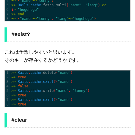
4
=
>
{
"name"
=
>
"tonny"
}
5
>>
Rails
.
cache
.
fetch_multi
(
"name"
,
"lang"
)
do
6
?
>
"hogehoge"
7
>>
end
8
=
>
{
"name"
=
>
"tonny"
,
"lang"
=
>
"hogehoge"
}
#exist?
これは予想しやすいと思います。
そのキーが存在するかどうかです。
1
>>
Rails
.
cache
.
delete
(
"name"
)
2
=
>
true
3
>>
Rails
.
cache
.
exist
?
(
"name"
)
4
=
>
false
5
>>
Rails
.
cache
.
write
(
"name"
,
"tonny"
)
6
=
>
true
7
>>
Rails
.
cache
.
exist
?
(
"name"
)
8
=
>
true
#clear