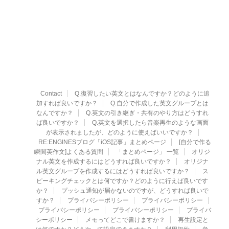
Contact
Q.復習したい英文とはなんですか？どのように追
加すれば良いですか？
Q.自分で作成した英文グループとは
なんですか？
Q.英文の引き継ぎ・共有のやり方はどうすれ
ば良いですか？
Q.英文を選択したら音楽再生のような画面
が表示されましたが、どのように使えばいいですか？
RE:ENGINESブログ「iOS記事」まとめページ
[自分で作る
瞬間英作文]よくある質問
「まとめページ」 一覧
オリジ
ナル英文を作成するにはどうすれば良いですか？
オリジナ
ル英文グループを作成するにはどうすれば良いですか？
ス
ピーキングチェックとは何ですか？どのように行えば良いです
か？
プッシュ通知が届かないのですが、どうすれば良いで
すか？
プライバシーポリシー
プライバシーポリシー
プライバシーポリシー
プライバシーポリシー
プライバ
シーポリシー
メモってどこで書けますか？
再生設定と