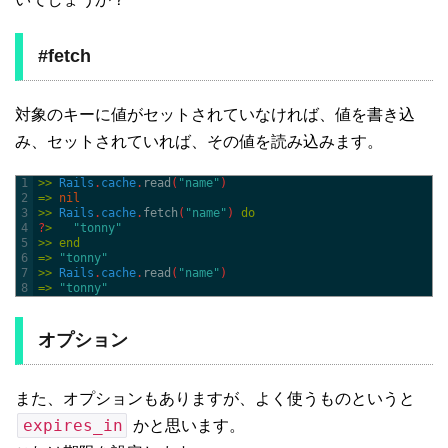
#fetch
対象のキーに値がセットされていなければ、値を書き込
み、セットされていれば、その値を読み込みます。
1
>>
Rails
.
cache
.
read
(
"name"
)
2
=
>
nil
3
>>
Rails
.
cache
.
fetch
(
"name"
)
do
4
?
>
"tonny"
5
>>
end
6
=
>
"tonny"
7
>>
Rails
.
cache
.
read
(
"name"
)
8
=
>
"tonny"
オプション
また、オプションもありますが、よく使うものというと
expires_in
かと思います。