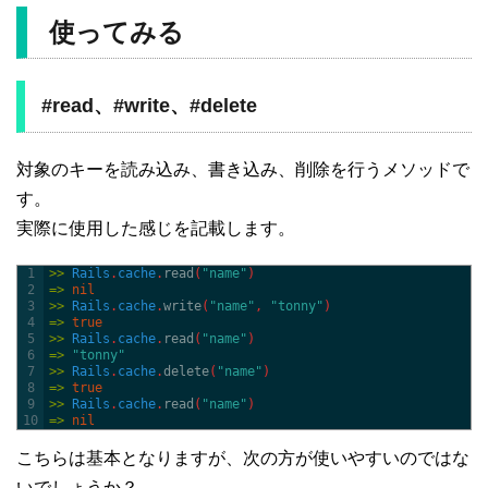
使ってみる
#read、#write、#delete
対象のキーを読み込み、書き込み、削除を行うメソッドで
す。
実際に使用した感じを記載します。
1
>>
Rails
.
cache
.
read
(
"name"
)
2
=
>
nil
3
>>
Rails
.
cache
.
write
(
"name"
,
"tonny"
)
4
=
>
true
5
>>
Rails
.
cache
.
read
(
"name"
)
6
=
>
"tonny"
7
>>
Rails
.
cache
.
delete
(
"name"
)
8
=
>
true
9
>>
Rails
.
cache
.
read
(
"name"
)
10
=
>
nil
こちらは基本となりますが、次の方が使いやすいのではな
いでしょうか？