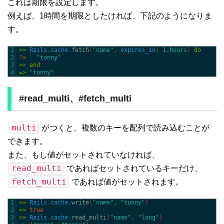
これは期限を設定します。
例えば、1時間を期限としたければ、下記のようになりま
す。
1
>>
Rails
.
cache
.
fetch
(
"name"
,
expires_in
:
1.hours
)
do
2
?
>
"tonny"
3
>>
end
4
=
>
"tonny"
#read_multi、#fetch_multi
multi
がつくと、複数のキーを配列で読み込むことが
できます。
また、もし値がセットされていなければ、
read_multi
であればセットされているキーだけ、
fetch_multi
であれば値がセットされます。
1
>>
Rails
.
cache
.
write
(
"name"
,
"tonny"
)
2
=
>
true
3
>>
Rails
.
cache
.
read_multi
(
"name"
,
"lang"
)