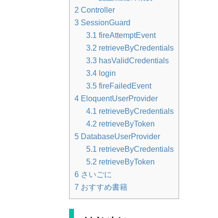
2
Controller
3
SessionGuard
3.1
fireAttemptEvent
3.2
retrieveByCredentials
3.3
hasValidCredentials
3.4
login
3.5
fireFailedEvent
4
EloquentUserProvider
4.1
retrieveByCredentials
4.2
retrieveByToken
5
DatabaseUserProvider
5.1
retrieveByCredentials
5.2
retrieveByToken
6
さいごに
7
おすすめ書籍