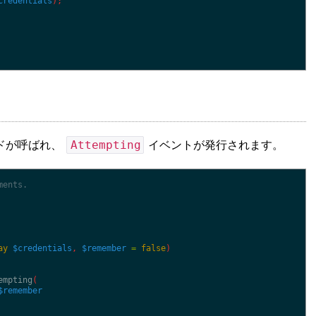
credentials
)
;
Attempting
ドが呼ばれ、
イベントが発行されます。
ments.
ay
$credentials
,
$remember
=
false
)
empting
(
$remember