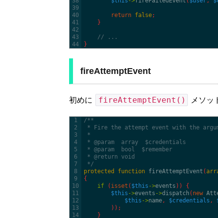
38
$this
->
fireFailedEvent
(
$user
,
$
39
40
return
false
;
41
}
42
43
// ...
44
}
fireAttemptEvent
fireAttemptEvent()
初めに
メソッ
1
/**
2
 * Fire the attempt event with the argu
3
 *
4
 * @param  array  $credentials
5
 * @param  bool  $remember
6
 * @return void
7
 */
8
protected
function
fireAttemptEvent
(
arr
9
{
10
if
(
isset
(
$this
->
events
)
)
{
11
$this
->
events
->
dispatch
(
new
Att
12
$this
->
name
,
$credentials
,
13
)
)
;
14
}