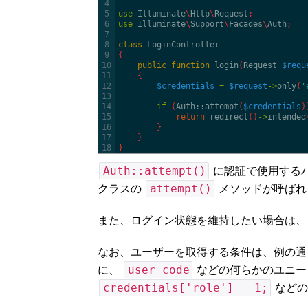
4
5
use
Illuminate
\
Http
\
Request
;
6
use
Illuminate
\
Support
\
Facades
\
Auth
;
7
8
class
LoginController
9
{
10
public
function
login
(
Request
$requ
11
{
12
$credentials
=
$request
->
only
(
'
13
14
if
(
Auth::
attempt
(
$credentials
)
15
return
redirect
(
)
->
intended
16
}
17
}
18
}
Auth::attempt()
に認証で使用する
attempt()
クラスの
メソッドが呼ばれ
また、ログイン状態を維持したい場合は
なお、ユーザーを取得する条件は、例の
user_code
に、
などの何らかのユニー
credentials['role'] = 1;
などの