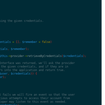
sing the given credentials.
entials
=
[
]
,
$remember
=
false
)
tials
,
$remember
)
;
$this
->
provider
->
retrieveByCredentials
(
$credentials
)
;
Interface was returned, we'll ask the provider
 the given credentials, and if they are in
rs into the application and return true.
$user
,
$credentials
)
)
{
er
)
;
t fails we will fire an event so that the user
cious attempts to access their account from
loper may listen to this event as needed.