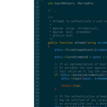
9
use
GuardHelpers
,
Macroable
;
10
11
// ...
12
13
/**
14
     * Attempt to authenticate a user u
15
     *
16
     * @param  array  $credentials
17
     * @param  bool  $remember
18
     * @return bool
19
     */
20
public
function
attempt
(
array
$cred
21
{
22
$this
->
fireAttemptEvent
(
$creden
23
24
$this
->
lastAttempted
=
$user
=
25
26
// If an implementation of User
27
// to validate the user against
28
// fact valid we'll log the use
29
if
(
$this
->
hasValidCredentials
(
30
$this
->
login
(
$user
,
$rememb
31
32
return
true
;
33
}
34
35
// If the authentication attemp
36
// may be notified of any suspi
37
// an unrecognized user. A deve