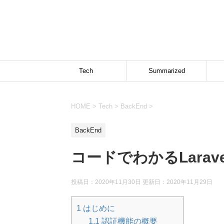
Tech
Summarized
HOME
>
Tech
>
BackEnd
>
BackEnd
コードでわかるLara
投稿日：2020年11月30日 更新日：
2020年11月29日
1
はじめに
1.1
認証機能の概要