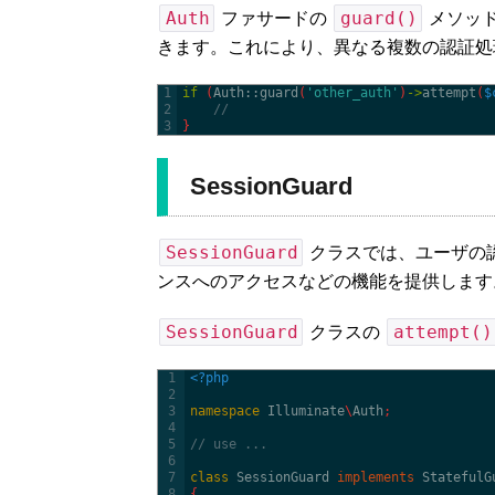
Auth
guard()
ファサードの
メソッド
きます。これにより、異なる複数の認証処
1
if
(
Auth::
guard
(
'other_auth'
)
->
attempt
(
$
2
//
3
}
SessionGuard
SessionGuard
クラスでは、ユーザの認証
ンスへのアクセスなどの機能を提供します
SessionGuard
attempt()
クラスの
1
<?php
2
3
namespace
Illuminate
\
Auth
;
4
5
// use ...
6
7
class
SessionGuard 
implements
StatefulG
8
{