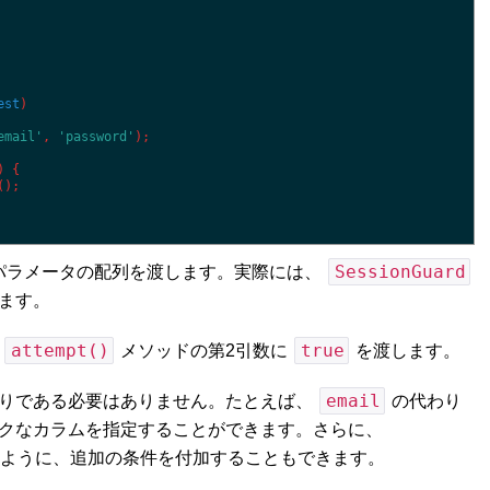
est
)
email'
,
'password'
)
;
)
{
(
)
;
SessionGuard
パラメータの配列を渡します。実際には、
ます。
attempt()
true
、
メソッドの第2引数に
を渡します。
email
通りである必要はありません。たとえば、
の代わり
クなカラムを指定することができます。さらに、
ように、追加の条件を付加することもできます。