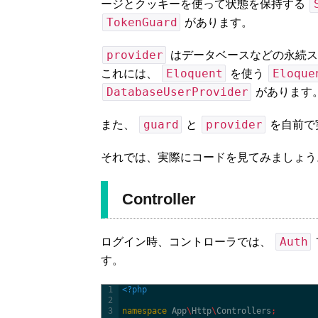
ージとクッキーを使って状態を保持する
TokenGuard
があります。
provider
はデータベースなどの永続ス
Eloquent
Eloque
これには、
を使う
DatabaseUserProvider
があります
guard
provider
また、
と
を自前で
それでは、実際にコードを見てみましょう
Controller
Auth
ログイン時、コントローラでは、
す。
1
<?php
2
3
namespace
App
\
Http
\
Controllers
;