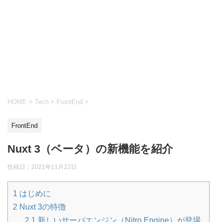
HOME
>
Tech
>
FrontEnd
>
FrontEnd
Nuxt 3（ベータ）の新機能を紹介
投稿日：
2021年11月22日
1
はじめに
2
Nuxt 3の特徴
2.1
新しいサーバエンジン（Nitro Engine）が登場