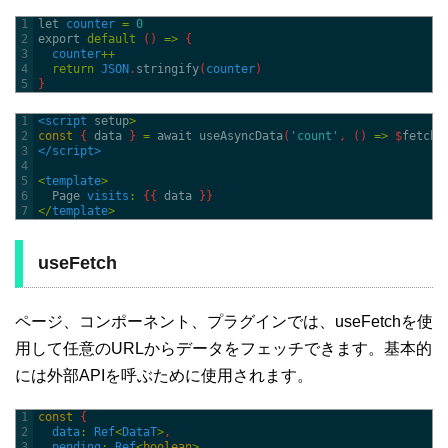
1
let 
counter
=
0
2
export 
default
(
)
=
>
{
3
counter
++
4
return
JSON
.
stringify
(
counter
)
5
}
1
<script 
setup
>
2
const
{
data
}
=
await 
useAsyncData
(
'count'
,
(
)
=
>
$
fetch
(
3
</script>
4
5
<
template
>
6
Page 
visits
:
{
{
data
}
}
7
<
/
template
>
useFetch
ページ、コンポーネント、プラグインでは、useFetchを使
用して任意のURLからデータをフェッチできます。基本的
には外部APIを呼ぶために使用されます。
1
const
{
2
data
:
Ref
<
DataT
>
,
3
pending
:
Ref
<
boolean
>
,