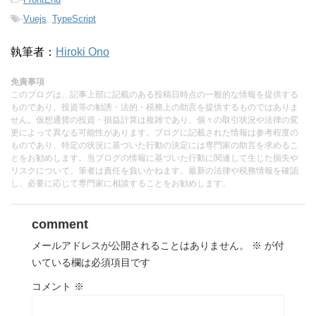
-
Vuejs
,
TypeScript
執筆者：
Hiroki Ono
免責事項
このブログは、記事上部に記載のある投稿日時点の一般的な情報を提供する
ものであり、投資等の勧誘・法的・税務上の助言を提供するものではありま
せん。仮想通貨の投資・損益計算は複雑であり、個々の取引状況や法律の変
更によって異なる可能性があります。ブログに記載された情報は参考程度の
ものであり、特定の状況に基づいた行動の決定には専門家の助言を求めるこ
とをお勧めします。当ブログの情報に基づいた行動に関連して生じた損失や
リスクについて、筆者は責任を負いかねます。最新の法律や税務情報を確認
し、必要に応じて専門家に相談することをお勧めします。
comment
メールアドレスが公開されることはありません。
※
が付
いている欄は必須項目です
コメント
※