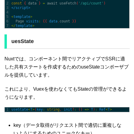
2
const
{
data
}
=
await 
useFetch
(
'/api/count'
)
3
</script>
4
5
<
template
>
6
Page 
visits
:
{
{
data
.
count
}
}
7
<
/
template
>
uesState
Nuxtでは、コンポーネント間でリアクティブでSSRに適
した共有ステートを作成するためのuseStateコンポーザブ
ルを提供しています。
これにより、Vuexを使わなくてもStateの管理ができるよ
うになります。
1
useState
<
T
>
(
key
:
string
,
init
?
:
(
)
=
>
T
)
:
Ref
<
T
>
key（データ取得がリクエスト間で適切に重複しな
いようにするためのユニークなキー）