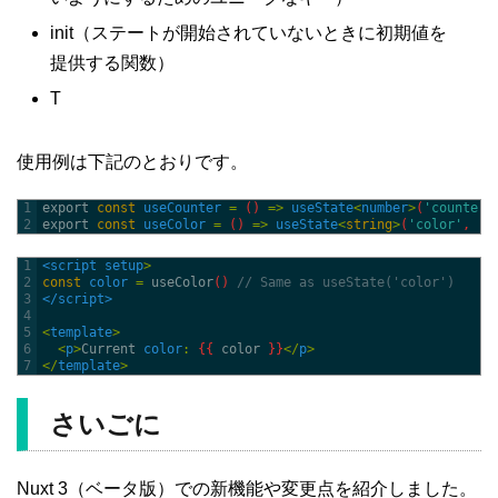
init（ステートが開始されていないときに初期値を
提供する関数）
T
使用例は下記のとおりです。
1
export 
const
useCounter
=
(
)
=
>
useState
<
number
>
(
'counter'
2
export 
const
useColor
=
(
)
=
>
useState
<
string
>
(
'color'
,
(
)
1
<script 
setup
>
2
const
color
=
useColor
(
)
// Same as useState('color')
3
</script>
4
5
<
template
>
6
<
p
>
Current 
color
:
{
{
color
}
}
<
/
p
>
7
<
/
template
>
さいごに
Nuxt 3（ベータ版）での新機能や変更点を紹介しました。