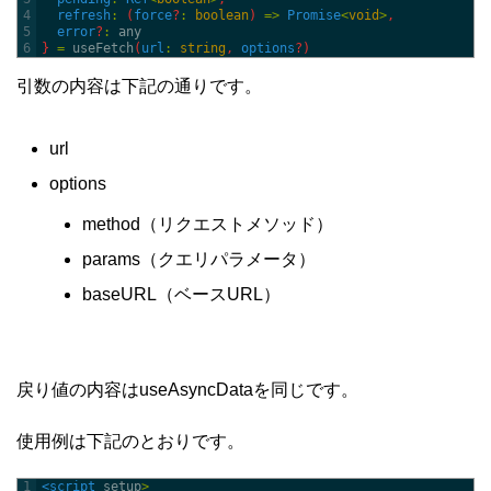
4
refresh
:
(
force
?
:
boolean
)
=
>
Promise
<
void
>
,
5
error
?
:
any
6
}
=
useFetch
(
url
:
string
,
options
?
)
引数の内容は下記の通りです。
url
options
method（リクエストメソッド）
params（クエリパラメータ）
baseURL（ベースURL）
戻り値の内容はuseAsyncDataを同じです。
使用例は下記のとおりです。
1
<script 
setup
>