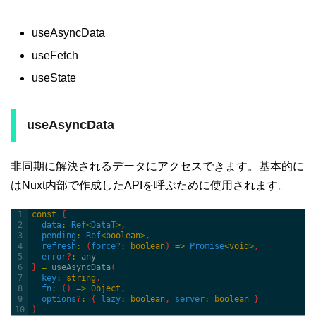
useAsyncData
useFetch
useState
useAsyncData
非同期に解決されるデータにアクセスできます。基本的に
はNuxt内部で作成したAPIを呼ぶために使用されます。
1
const
{
2
data
:
Ref
<
DataT
>
,
3
pending
:
Ref
<
boolean
>
,
4
refresh
:
(
force
?
:
boolean
)
=
>
Promise
<
void
>
,
5
error
?
:
any
6
}
=
useAsyncData
(
7
key
:
string
,
8
fn
:
(
)
=
>
Object
,
9
options
?
:
{
lazy
:
boolean
,
server
:
boolean
}
10
)