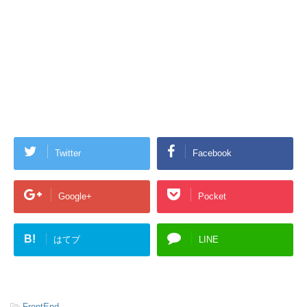
Twitter
Facebook
Google+
Pocket
B!
はてブ
LINE
-
FrontEnd