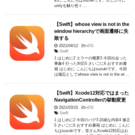
めに こんにちはsuzukiです。久しぶりに
unityを触り色々 ...
【Swift】whose view is not in the
window hierarchyで画面遷移に失
敗する
2021/04/12
-
iOS
Swift
1 はじめに2 エラーの概要3 今回出会った
事象4 行った対応5 さいごに6 おすすめ書
籍 はじめに こんにちはsuzukiです。今回
は備忘としてwhose view is not in the wi ...
【Swift】Xcode12対応ではまった
NavigationControllerの挙動変更
2021/03/15
-
iOS
Swift
1 はじめに2 今回のバグ3 詳細な内容4 修正
5 さいごに6 おすすめ書籍 はじめに こんに
ちはsuzukiです。皆さんXcode12対応はお