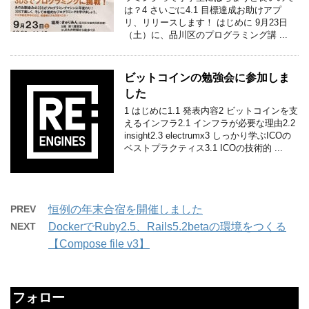
は？4 さいごに4.1 目標達成お助けアプ
リ、リリースします！ はじめに 9月23日
（土）に、品川区のプログラミング講 ...
ビットコインの勉強会に参加しま
した
1 はじめに1.1 発表内容2 ビットコインを支
えるインフラ2.1 インフラが必要な理由2.2
insight2.3 electrumx3 しっかり学ぶICOの
ベストプラクティス3.1 ICOの技術的 ...
PREV
恒例の年末合宿を開催しました
NEXT
DockerでRuby2.5、Rails5.2betaの環境をつくる
【Compose file v3】
フォロー