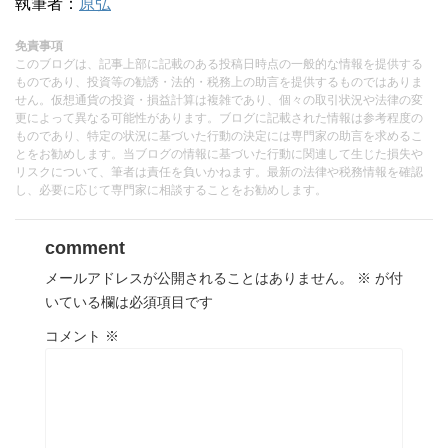
執筆者：
原弘
免責事項
このブログは、記事上部に記載のある投稿日時点の一般的な情報を提供する
ものであり、投資等の勧誘・法的・税務上の助言を提供するものではありま
せん。仮想通貨の投資・損益計算は複雑であり、個々の取引状況や法律の変
更によって異なる可能性があります。ブログに記載された情報は参考程度の
ものであり、特定の状況に基づいた行動の決定には専門家の助言を求めるこ
とをお勧めします。当ブログの情報に基づいた行動に関連して生じた損失や
リスクについて、筆者は責任を負いかねます。最新の法律や税務情報を確認
し、必要に応じて専門家に相談することをお勧めします。
comment
メールアドレスが公開されることはありません。
※
が付
いている欄は必須項目です
コメント
※