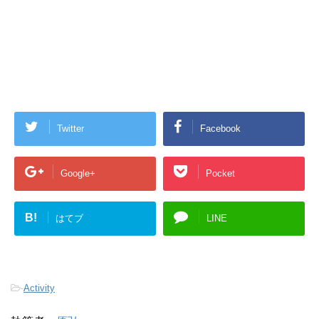
Twitter
Facebook
Google+
Pocket
B!
はてブ
LINE
-
Activity